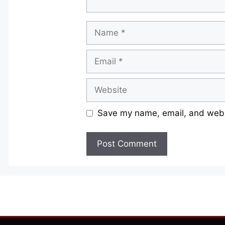
Name
Email
Website
Save my name, email, and websi