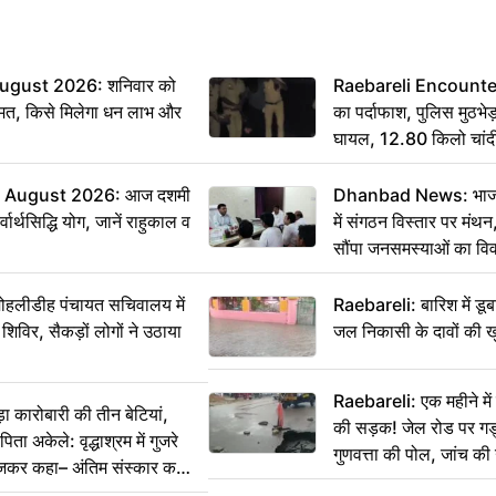
ugust 2026: शनिवार को
Raebareli Encounter: ज्
मत, किसे मिलेगा धन लाभ और
का पर्दाफाश, पुलिस मुठभेड़
घायल, 12.80 किलो चांद
 August 2026: आज दशमी
Dhanbad News: भाजपा 
वार्थसिद्धि योग, जानें राहुकाल व
में संगठन विस्तार पर मं
सौंपा जनसमस्याओं का वि
 मोहलीडीह पंचायत सचिवालय में
Raebareli: बारिश में डू
 शिविर, सैकड़ों लोगों ने उठाया
जल निकासी के दावों की ख
Raebareli: एक महीने म
कारोबारी की तीन बेटियां,
की सड़क! जेल रोड पर गड्ढ
ा अकेले: वृद्धाश्रम में गुजरे
गुणवत्ता की पोल, जांच की 
ेजकर कहा– अंतिम संस्कार कर