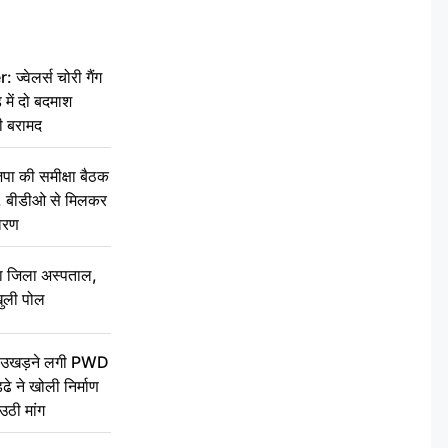
वेलर्स चोरी गैंग
 में दो बदमाश
ी बरामद
की समीक्षा बैठक
थन, बीडीओ से मिलकर
वरण
बा जिला अस्पताल,
ुली पोल
ें उखड़ने लगी PWD
े ने खोली निर्माण
उठी मांग