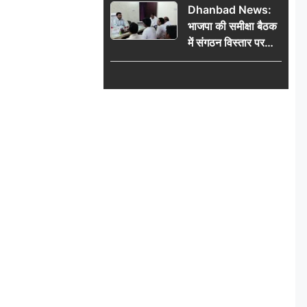
Dhanbad News:
किलो चांदी बरामद
भाजपा की समीक्षा बैठक
में संगठन विस्तार पर
मंथन, बीडीओ से
मिलकर सौंपा
जनसमस्याओं का विवरण