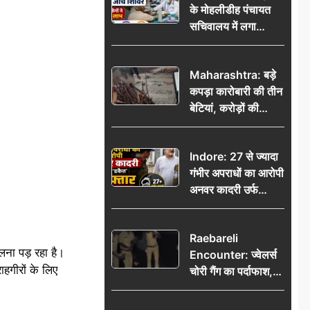
के मोहलीडीह पंचायत
सचिवालय में लगा
निःशुल्क स्वास्थ्य जांच
शिविर, सैकड़ों लोगों ने
Maharashtra: बड़े
उठाया लाभ
कपड़ा कारोबारी की तीन
बेटियां, करोड़ों की
कमाई… फिर भी पिता
अकेले: वृद्धाश्रम में गुजरे
Indore: 27 से ज्यादा
अंतिम दिन, 5100 रुपये
गंभीर अपराधों का आरोपी
भेजकर कहा– अंतिम
अनवर कादरी उर्फ
संस्कार कर दीजिए हम
‘डकैत’ गिरफ्तार, इंदौर
नहीं आ पाएंगे
पुलिस की बड़ी सफलता
Raebareli
लना पड़ रहा है।
Encounter: ज्वेलर्स
हगीरों के लिए
चोरी गैंग का पर्दाफाश,
पुलिस मुठभेड़ में दो
बदमाश घायल, 12.80