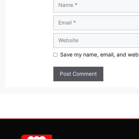
Name
Email
Website
Save my name, email, and websi