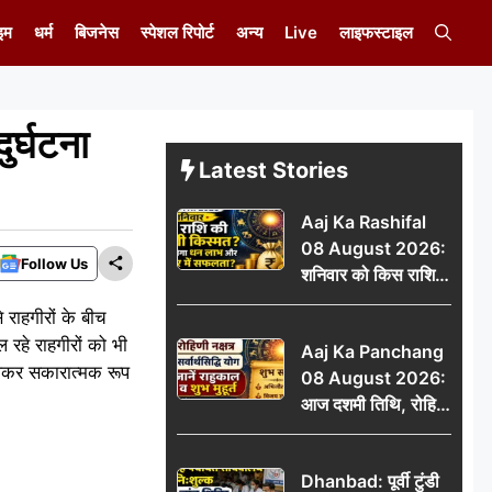
इम
धर्म
बिजनेस
स्पेशल रिपोर्ट
अन्य
Live
लाइफस्टाइल
ुर्घटना
Latest Stories
Aaj Ka Rashifal
08 August 2026:
Follow Us
शनिवार को किस राशि
की चमकेगी किस्मत,
 राहगीरों के बीच
किसे मिलेगा धन लाभ
 रहे राहगीरों को भी
Aaj Ka Panchang
और करियर में सफलता?
 लेकर सकारात्मक रूप
08 August 2026:
आज दशमी तिथि, रोहिणी
नक्षत्र और सर्वार्थसिद्धि
योग, जानें राहुकाल व
Dhanbad: पूर्वी टुंडी
शुभ मुहूर्त