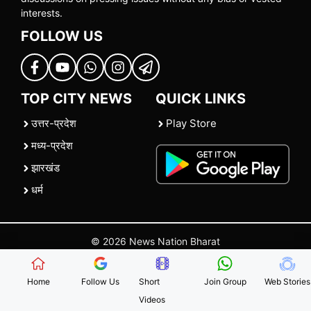
interests.
FOLLOW US
TOP CITY NEWS
QUICK LINKS
उत्तर-प्रदेश
Play Store
मध्य-प्रदेश
झारखंड
धर्म
© 2026 News Nation Bharat
Home
|
About US
|
Contact Us
|
Policies
|
Terms and Conditions
Home
Follow Us
Short
Join Group
Web Stories
Videos