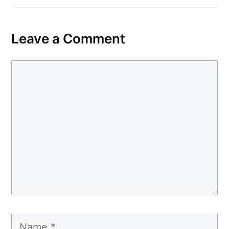
Leave a Comment
Comment
Name