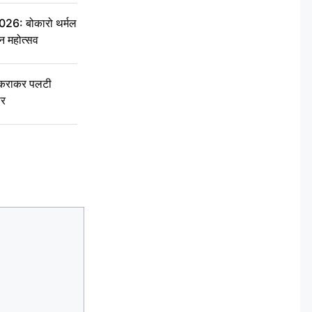
6: बोकारो थर्मल
वन महोत्सव
टकराकर पलटी
ार