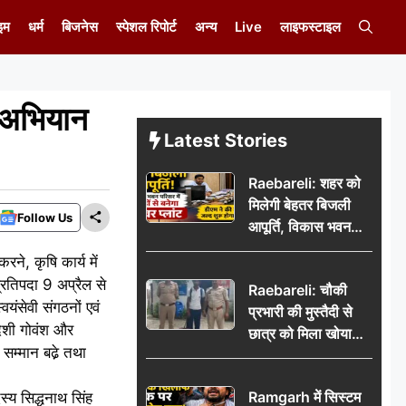
इम
धर्म
बिजनेस
स्पेशल रिपोर्ट
अन्य
Live
लाइफस्टाइल
ण अभियान
Latest Stories
Raebareli: शहर को
मिलेगी बेहतर बिजली
Follow Us
आपूर्ति, विकास भवन
परिसर में करोड़ों से
ने, कृषि कार्य में
बनेगा पावर प्लांट
्रतिपदा 9 अप्रैल से
Raebareli: चौकी
ंसेवी संगठनों एवं
प्रभारी की मुस्तैदी से
 देशी गोवंश और
छात्र को मिला खोया
 सम्मान बढे़ तथा
बैग, जरूरी दस्तावेज
सुरक्षित पाकर छात्र ने
Ramgarh में सिस्टम
स्य सिद्धनाथ सिंह
पुलिस टीम का जताया