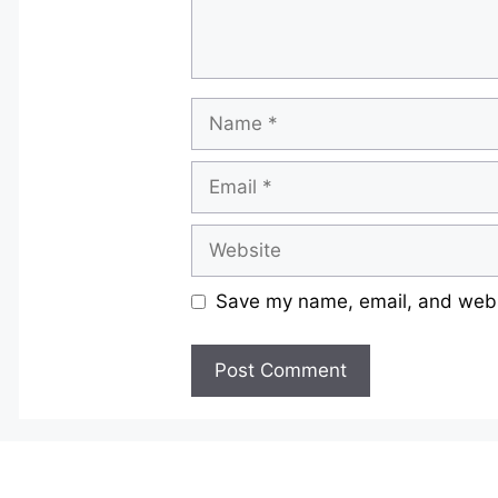
Name
Email
Website
Save my name, email, and websi