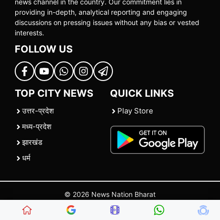
news channel in the country. Our commitment lies in
providing in-depth, analytical reporting and engaging
discussions on pressing issues without any bias or vested
interests.
FOLLOW US
TOP CITY NEWS
QUICK LINKS
उत्तर-प्रदेश
Play Store
मध्य-प्रदेश
झारखंड
धर्म
© 2026 News Nation Bharat
Home
|
About US
|
Contact Us
|
Policies
|
Terms and Conditions