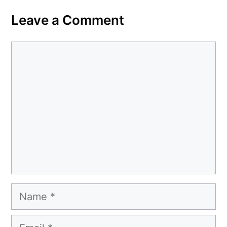
Leave a Comment
Comment
Name
Email