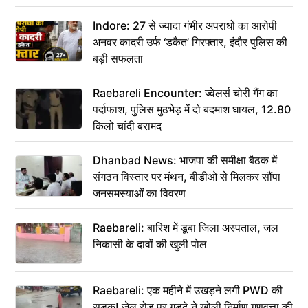
कहा– अंतिम संस्कार कर दीजिए हम नहीं आ पाएंगे
Indore: 27 से ज्यादा गंभीर अपराधों का आरोपी
अनवर कादरी उर्फ ‘डकैत’ गिरफ्तार, इंदौर पुलिस की
बड़ी सफलता
Raebareli Encounter: ज्वेलर्स चोरी गैंग का
पर्दाफाश, पुलिस मुठभेड़ में दो बदमाश घायल, 12.80
किलो चांदी बरामद
Dhanbad News: भाजपा की समीक्षा बैठक में
संगठन विस्तार पर मंथन, बीडीओ से मिलकर सौंपा
जनसमस्याओं का विवरण
Raebareli: बारिश में डूबा जिला अस्पताल, जल
निकासी के दावों की खुली पोल
Raebareli: एक महीने में उखड़ने लगी PWD की
सड़क! जेल रोड पर गड्ढे ने खोली निर्माण गुणवत्ता की