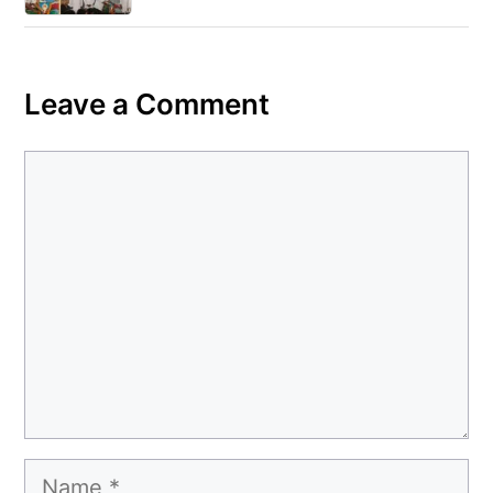
Leave a Comment
Comment
Name