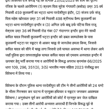
द्वारा शिकायत दर्ज कराई गई कि दिनांक 23/02/2025 को शाम को पूरानी
रंजिश के चलते आरोपिगण (1) श्रवण पिता सुरेश गंगापारी (बसोड) उम्र 35 वर्ष
निवासी 459 कुलकर्णी का भट्टा थाना परदेशीपुरा इंदौर, (2) संजय उर्फ संजू
पिता महेश खोरवाल उम्र 31 वर्ष निवासी 498 श्रीनाथ कैम्प कुलकर्णी का
भट्टा थाना परदेशीपुरा इन्दौर व (3) अनिल उर्फ बाबू उर्फ पटिया पिता राजू
मेश्राम उम्र 36 वर्ष निवासी रोड नंबर 07 नंदानगर इन्दौर द्वारा मेरे साथी
कपिल यादव निवासी कुलकर्णी भट्टा इन्दौर को डबल काम्पलेक्स के पास
कुलकर्णी भट्टा पर स्कूटर से आकर चाकू से जानलेवा हमला किया, जिससे
कपिल यादव को सीने में चाकू लगा जिससे उसे घायल अवस्था में थाना लेकर आये
जहाँ पुलिस द्वारा तत्परतापूर्वक घायल कपिल यादव को एमवाय अस्पताल इन्दौर में
ऊपचार हेतु भर्ती कराया गया व आरोपियों के विरूद्ध अपराध क्रमांक 66/2025
धारा 109, 296, 351(3), 3(5) भारतीय न्याय संहिता 2023 पंजीबद्ध कर
विवेचना में लिया गया।
विवेचना के दौरान पुलिस थाना परदेशीपुरा की टीम ने तीनों आरोपियों को 24 घण्टे
के भीतर गिरफ्तार कर घटना में प्रयुक्त हथियार व स्कूटर जप्तकर आवश्यक
विवेचना / अनुसंधान पूर्ण कर आरोपियों को कोर्ट में प्रस्तुत कर जेल दाखिल
कराया गया। उक्त तीनों आरोपी अभ्यस्त अपराधी हैं जिनके विरूद्ध पूर्व से