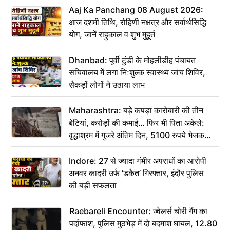
Aaj Ka Panchang 08 August 2026:
आज दशमी तिथि, रोहिणी नक्षत्र और सर्वार्थसिद्धि
योग, जानें राहुकाल व शुभ मुहूर्त
Dhanbad: पूर्वी टुंडी के मोहलीडीह पंचायत
सचिवालय में लगा निःशुल्क स्वास्थ्य जांच शिविर,
सैकड़ों लोगों ने उठाया लाभ
Maharashtra: बड़े कपड़ा कारोबारी की तीन
बेटियां, करोड़ों की कमाई… फिर भी पिता अकेले:
वृद्धाश्रम में गुजरे अंतिम दिन, 5100 रुपये भेजकर
कहा– अंतिम संस्कार कर दीजिए हम नहीं आ पाएंगे
Indore: 27 से ज्यादा गंभीर अपराधों का आरोपी
अनवर कादरी उर्फ ‘डकैत’ गिरफ्तार, इंदौर पुलिस
की बड़ी सफलता
Raebareli Encounter: ज्वेलर्स चोरी गैंग का
पर्दाफाश, पुलिस मुठभेड़ में दो बदमाश घायल, 12.80