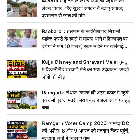
Meerut में होटल के कर्मचारियों की पहचान को
लेकर विवाद, हिंदू सुरक्षा संगठन ने उठाए सवाल;
प्रशासन से जांच की मांग
Raebareli: डलमऊ के जहांगीराबाद निवासी
व्यक्ति फरसे के हमले में घायल थाने में शिकायत पर
दरोगा ने मांगे 10 हजार’, रकम न देने पर कार्रवाई
ठंडी!
Kujju Disneyland Shravani Mela: कुजू
में डिजनीलैंड श्रावणी मेले का भव्य उद्घाटन, उमड़ी
लोगों की भीड़
Ramgarh: संथाल समाज की अहम बैठक में पहुंचे
पूर्व दर्जा प्राप्त मंत्री, मरांग बुरू बचाओ संघर्ष पर हुई
चर्चा
Ramgarh Voter Camp 2026: रामगढ़ DC
की अपील: 8 और 9 अगस्त को मतदान केंद्र पहुंचें,
मतदाता सूची में जुड़वाएं नाम