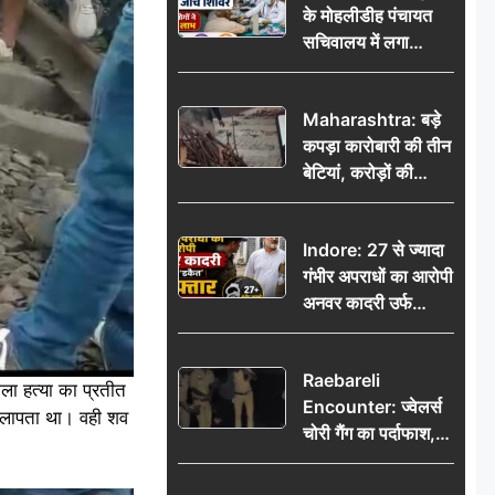
के मोहलीडीह पंचायत
सचिवालय में लगा
निःशुल्क स्वास्थ्य जांच
शिविर, सैकड़ों लोगों ने
Maharashtra: बड़े
उठाया लाभ
कपड़ा कारोबारी की तीन
बेटियां, करोड़ों की
कमाई… फिर भी पिता
अकेले: वृद्धाश्रम में गुजरे
Indore: 27 से ज्यादा
अंतिम दिन, 5100 रुपये
गंभीर अपराधों का आरोपी
भेजकर कहा– अंतिम
अनवर कादरी उर्फ
संस्कार कर दीजिए हम
‘डकैत’ गिरफ्तार, इंदौर
नहीं आ पाएंगे
पुलिस की बड़ी सफलता
Raebareli
मला हत्या का प्रतीत
Encounter: ज्वेलर्स
 लापता था। वही शव
चोरी गैंग का पर्दाफाश,
पुलिस मुठभेड़ में दो
बदमाश घायल, 12.80