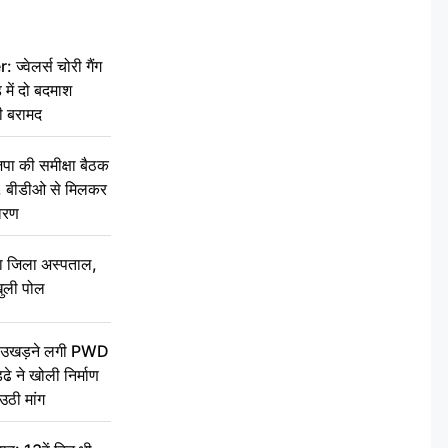
वेलर्स चोरी गैंग
 में दो बदमाश
ी बरामद
की समीक्षा बैठक
थन, बीडीओ से मिलकर
वरण
बा जिला अस्पताल,
ुली पोल
ें उखड़ने लगी PWD
े ने खोली निर्माण
उठी मांग