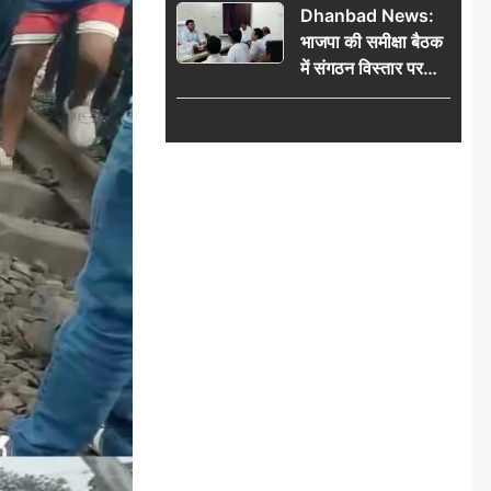
Dhanbad News:
किलो चांदी बरामद
भाजपा की समीक्षा बैठक
में संगठन विस्तार पर
मंथन, बीडीओ से
मिलकर सौंपा
जनसमस्याओं का विवरण