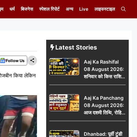
इम
धर्म
बिजनेस
स्पेशल रिपोर्ट
अन्य
Live
लाइफस्टाइल
Latest Stories
Follow Us
Aaj Ka Rashifal
08 August 2026:
 खोजबीन किया लेकिन
शनिवार को किस राशि
की चमकेगी किस्मत,
किसे मिलेगा धन लाभ
Aaj Ka Panchang
और करियर में सफलता?
08 August 2026:
आज दशमी तिथि, रोहिणी
नक्षत्र और सर्वार्थसिद्धि
योग, जानें राहुकाल व
Dhanbad: पूर्वी टुंडी
शुभ मुहूर्त