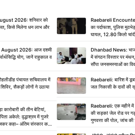
ugust 2026: शनिवार को
Raebareli Encounter: ज्
मत, किसे मिलेगा धन लाभ और
का पर्दाफाश, पुलिस मुठभेड़
घायल, 12.80 किलो चांद
 August 2026: आज दशमी
Dhanbad News: भाजपा 
वार्थसिद्धि योग, जानें राहुकाल व
में संगठन विस्तार पर मं
सौंपा जनसमस्याओं का वि
 मोहलीडीह पंचायत सचिवालय में
Raebareli: बारिश में डू
 शिविर, सैकड़ों लोगों ने उठाया
जल निकासी के दावों की ख
Raebareli: एक महीने म
कारोबारी की तीन बेटियां,
की सड़क! जेल रोड पर गड्ढ
ा अकेले: वृद्धाश्रम में गुजरे
गुणवत्ता की पोल, जांच की 
ेजकर कहा– अंतिम संस्कार कर