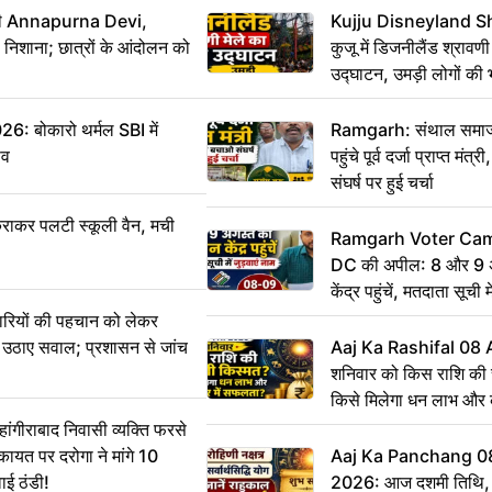
मंत्री Annapurna Devi,
Kujju Disneyland S
िशाना; छात्रों के आंदोलन को
कुजू में डिजनीलैंड श्रावणी
उद्घाटन, उमड़ी लोगों की 
बोकारो थर्मल SBI में
Ramgarh: संथाल समाज 
सव
पहुंचे पूर्व दर्जा प्राप्त मंत
संघर्ष पर हुई चर्चा
राकर पलटी स्कूली वैन, मची
Ramgarh Voter Camp
DC की अपील: 8 और 9 अ
केंद्र पहुंचें, मतदाता सूची म
ारियों की पहचान को लेकर
 ने उठाए सवाल; प्रशासन से जांच
Aaj Ka Rashifal 08
शनिवार को किस राशि की 
किसे मिलेगा धन लाभ और
गीराबाद निवासी व्यक्ति फरसे
िकायत पर दरोगा ने मांगे 10
Aaj Ka Panchang 0
ाई ठंडी!
2026: आज दशमी तिथि, र