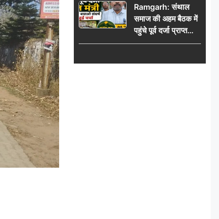
Ramgarh: संथाल
की भीड़
समाज की अहम बैठक में
पहुंचे पूर्व दर्जा प्राप्त
मंत्री, मरांग बुरू बचाओ
संघर्ष पर हुई चर्चा