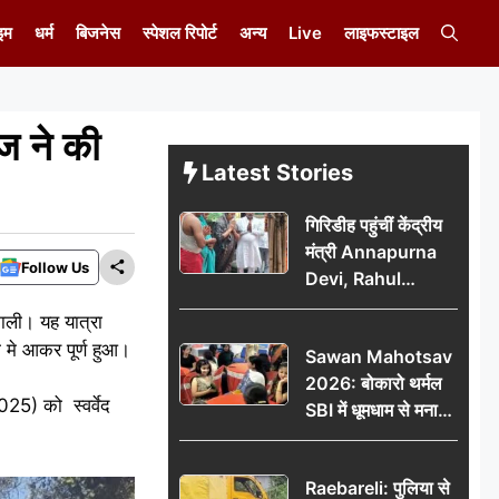
इम
धर्म
बिजनेस
स्पेशल रिपोर्ट
अन्य
Live
लाइफस्टाइल
ज ने की
Latest Stories
गिरिडीह पहुंचीं केंद्रीय
मंत्री Annapurna
Follow Us
Devi, Rahul
Gandhi पर साधा
काली। यह यात्रा
निशाना; छात्रों के
़ा मे आकर पूर्ण हुआ।
Sawan Mahotsav
आंदोलन को लेकर
2026: बोकारो थर्मल
सरकार पर हमला
2025) को स्वर्वेद
SBI में धूमधाम से मना
सावन महोत्सव
Raebareli: पुलिया से