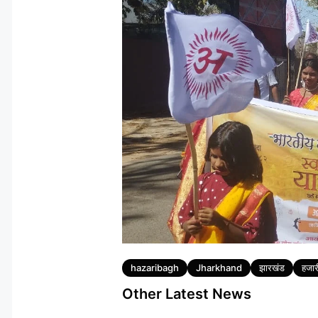
Tags
hazaribagh
Jharkhand
झारखंड
हजार
Other Latest News