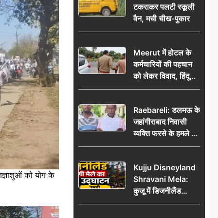
टकराकर पलटी स्कूली
वैन, मची चीख-पुकार
Meerut में होटल के
कर्मचारियों की पहचान
को लेकर विवाद, हिंदू
सुरक्षा संगठन ने उठाए
सवाल; प्रशासन से जांच
Raebareli: डलमऊ के
की मांग
जहांगीराबाद निवासी
व्यक्ति फरसे के हमले में
घायल थाने में शिकायत
पर दरोगा ने मांगे 10
Kujju Disneyland
हजार’, रकम न देने पर
्ञाशुओं को योग के
Shravani Mela:
कार्रवाई ठंडी!
कुजू में डिजनीलैंड
श्रावणी मेले का भव्य
उद्घाटन, उमड़ी लोगों