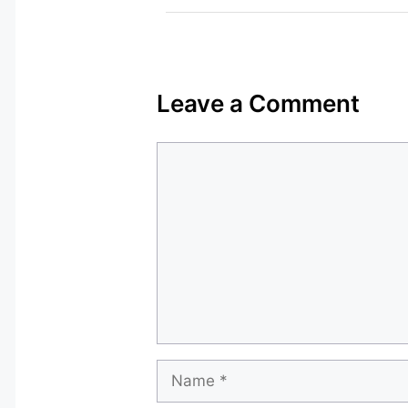
Leave a Comment
Comment
Name