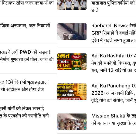
से मिलकर सौंपा जनसमस्याओं का
यातायात पुलिसकर्मियों क
छाते
बा जिला अस्पताल, जल निकासी
Raebareli News: रेलवे 
GRP सिपाही ने बचाई मह
ट्रेन में चढ़ते समय हुआ 
CCTV में कैद
ं उखड़ने लगी PWD की सड़क!
Aaj Ka Rashifal 07
िर्माण गुणवत्ता की पोल, जांच की
मेष की चमकेगी किस्मत, व
धन, जानें 12 राशियों का 
: 13वें दिन भी भूख हड़ताल
Aaj Ka Panchang 0
ीं तो आंदोलन और होगा तेज
2026: आज नवमी तिथि, क
वृद्धि योग का संयोग, जानें श
का सही समय
ी मांगों को लेकर सप्लाई
्त के प्रदर्शन की रणनीति बनी
Mission Shakti के तहत
को बताया गया सुरक्षा के 