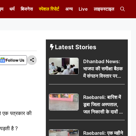
इम
धर्म
बिजनेस
स्पेशल रिपोर्ट
अन्य
Live
लाइफस्टाइल
Latest Stories
Follow Us
Dhanbad News:
भाजपा की समीक्षा बैठक
में संगठन विस्तार पर
मंथन, बीडीओ से
मिलकर सौंपा
Raebareli: बारिश में
जनसमस्याओं का विवरण
डूबा जिला अस्पताल,
जल निकासी के दावों की
को एक पत्रकार की
खुली पोल
पड़ती है ?
Raebareli: एक महीने