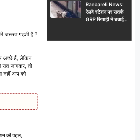
Raebareli News:
रेलवे स्टेशन पर सतर्क
GRP सिपाही ने बचाई
महिला की जान, चलती
ी जरूरत पड़ती है ?
ट्रेन में चढ़ते समय हुआ
हादसा टला; घटना
CCTV में कैद
 अच्छे हैं, लेकिन
री रात जागकर, तो
ा नहीं आप को
ेशन की पहल,