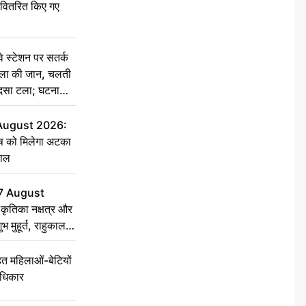
ो वितरित किए गए
स्टेशन पर सतर्क
िला की जान, चलती
हादसा टला; घटना
 August 2026:
ृष को मिलेगा अटका
हाल
7 August
ृतिका नक्षत्र और
ुभ मुहूर्त, राहुकाल
 महिलाओं-बेटियों
अधिकार