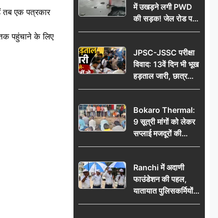
में उखड़ने लगी PWD
हैं तब एक पत्रकार
की सड़क! जेल रोड पर
गड्ढे ने खोली निर्माण
 पहुंचाने के लिए
गुणवत्ता की पोल, जांच
JPSC-JSSC परीक्षा
की उठी मांग
विवाद: 13वें दिन भी भूख
हड़ताल जारी, छात्र
बोले- जांच नहीं तो
आंदोलन और होगा तेज
Bokaro Thermal:
9 सूत्री मांगों को लेकर
सप्लाई मजदूरों की
हुंकार, 12 अगस्त के
प्रदर्शन की रणनीति बनी
Ranchi में अदाणी
फाउंडेशन की पहल,
यातायात पुलिसकर्मियों
को वितरित किए गए छाते