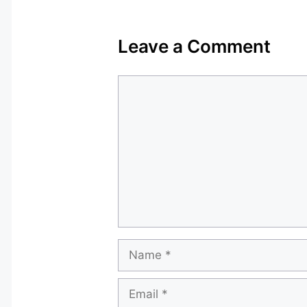
Leave a Comment
Comment
Name
Email