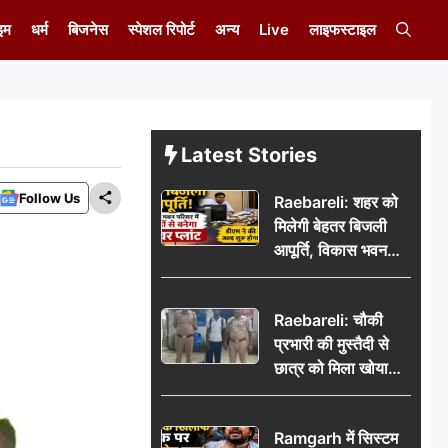
इम
धर्म
बिजनेस
स्पेशल रिपोर्ट
अन्य
Live
लाइफस्टाइल
Latest Stories
Follow Us
Raebareli: शहर को
मिलेगी बेहतर बिजली
आपूर्ति, विकास भवन
परिसर में करोड़ों से
बनेगा पावर प्लांट
Raebareli: चौकी
प्रभारी की मुस्तैदी से
छात्र को मिला खोया
बैग, जरूरी दस्तावेज
सुरक्षित पाकर छात्र ने
Ramgarh में सिस्टम
पुलिस टीम का जताया