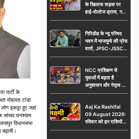
के खिलाफ सड़क पर
आभार
हाई-वोल्टेज ड्रामा, गर्दन
पर चाकू रख बोला- CM
को बुलाओ; Video
गिरिडीह के न्यू परिषद
वायरल
भवन में भाजयुमो की प्रेस
वार्ता, JPSC-JSSC
पेपर लीक के विरोध में
10 अगस्त को
NCC प्रशिक्षण से
विधानसभा घेराव का
युवाओं में बढ़ता है
ऐलान
अनुशासन और नेतृत्व का
 पार्टी के
गुण: डॉ. जी.एन. खान
ित मोहल्ला टांडा
Aaj Ka Rashifal
लोग इकठ्ठा हुए जहां
09 August 2026:
े सांसद घनश्याम
रविवार को इन राशियों
िलासपुर विधानसभा
पर बरसेगी मां लक्ष्मी की
ा बढ़ायी।
कृपा, धन लाभ के बनेंगे