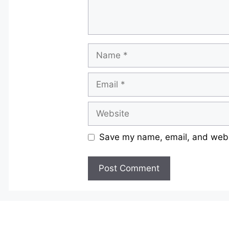
Name
Email
Website
Save my name, email, and websi