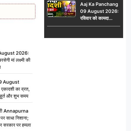
Aaj Ka Panchang
योग
09 August 2026:
रविवार को कामदा
एकादशी का व्रत, जानें
राहु काल, अभिजीत मुहूर्त
और शुभ समय
 August 2026:
सेगी मां लक्ष्मी की
ग
9 August
 एकादशी का व्रत,
ुहूर्त और शुभ समय
 मंत्री Annapurna
र साधा निशाना;
ेकर सरकार पर हमला