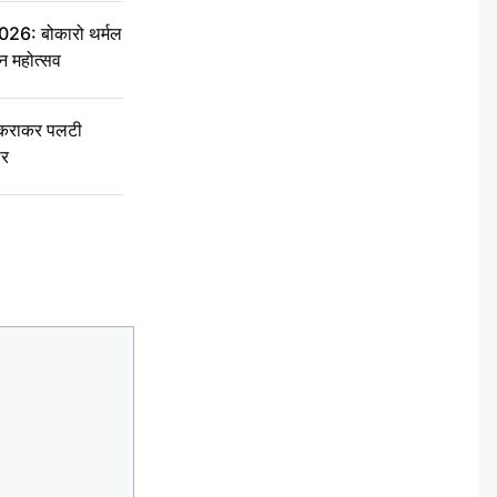
6: बोकारो थर्मल
वन महोत्सव
टकराकर पलटी
ार