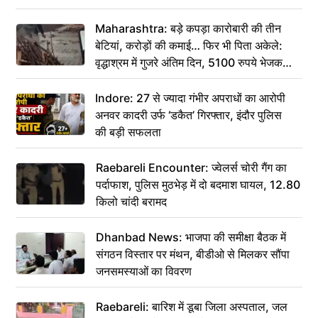
Maharashtra: बड़े कपड़ा कारोबारी की तीन
बेटियां, करोड़ों की कमाई… फिर भी पिता अकेले:
वृद्धाश्रम में गुजरे अंतिम दिन, 5100 रुपये भेजकर
कहा– अंतिम संस्कार कर दीजिए हम नहीं आ पाएंगे
Indore: 27 से ज्यादा गंभीर अपराधों का आरोपी
अनवर कादरी उर्फ ‘डकैत’ गिरफ्तार, इंदौर पुलिस
की बड़ी सफलता
Raebareli Encounter: ज्वेलर्स चोरी गैंग का
पर्दाफाश, पुलिस मुठभेड़ में दो बदमाश घायल, 12.80
किलो चांदी बरामद
Dhanbad News: भाजपा की समीक्षा बैठक में
संगठन विस्तार पर मंथन, बीडीओ से मिलकर सौंपा
जनसमस्याओं का विवरण
Raebareli: बारिश में डूबा जिला अस्पताल, जल