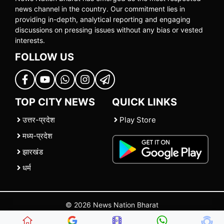
news channel in the country. Our commitment lies in
providing in-depth, analytical reporting and engaging
discussions on pressing issues without any bias or vested
interests.
FOLLOW US
TOP CITY NEWS
QUICK LINKS
उत्तर-प्रदेश
Play Store
मध्य-प्रदेश
झारखंड
धर्म
© 2026 News Nation Bharat
Home
|
About US
|
Contact Us
|
Policies
|
Terms and Conditions