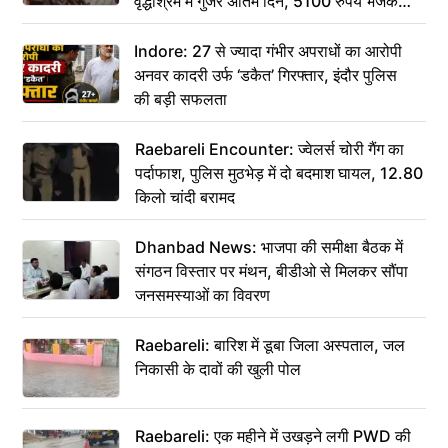
वृद्धाश्रम में गुजरे अंतिम दिन, 5100 रुपये भेजकर
कहा– अंतिम संस्कार कर दीजिए हम नहीं आ पाएंगे
Indore: 27 से ज्यादा गंभीर अपराधों का आरोपी
अनवर कादरी उर्फ ‘डकैत’ गिरफ्तार, इंदौर पुलिस
की बड़ी सफलता
Raebareli Encounter: ज्वेलर्स चोरी गैंग का
पर्दाफाश, पुलिस मुठभेड़ में दो बदमाश घायल, 12.80
किलो चांदी बरामद
Dhanbad News: भाजपा की समीक्षा बैठक में
संगठन विस्तार पर मंथन, बीडीओ से मिलकर सौंपा
जनसमस्याओं का विवरण
Raebareli: बारिश में डूबा जिला अस्पताल, जल
निकासी के दावों की खुली पोल
Raebareli: एक महीने में उखड़ने लगी PWD की