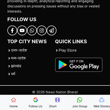
providing in-depth, analytical reporting and engaging
discussions on pressing issues without any bias or vested
interests.
FOLLOW US
TOP CITY NEWS
QUICK LINKS
उत्तर-प्रदेश
Play Store
मध्य-प्रदेश
झारखंड
धर्म
© 2026 News Nation Bharat
Home
|
About US
|
Contact Us
|
Policies
|
Terms and Conditions
Home
Follow Us
Short
Join Group
Web Stories