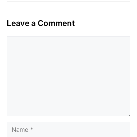
Leave a Comment
Comment
Name