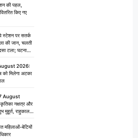
ेशन की पहल,
ो वितरित किए गए
स्टेशन पर सतर्क
िला की जान, चलती
हादसा टला; घटना
 August 2026:
ृष को मिलेगा अटका
हाल
7 August
ृतिका नक्षत्र और
ुभ मुहूर्त, राहुकाल
 महिलाओं-बेटियों
अधिकार