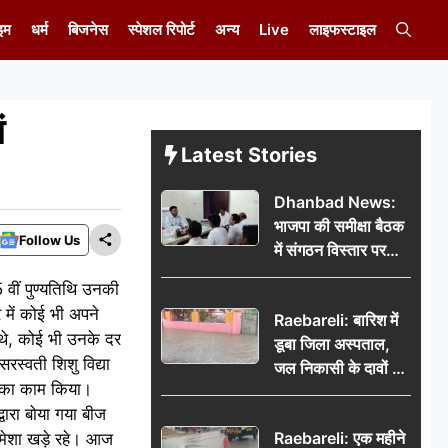
इम
धर्म
बिजनेस
स्पेशल रिपोर्ट
अन्य
Live
लाइफस्टाइल
ं
Latest Stories
Dhanbad News:
भाजपा की समीक्षा बैठक
Follow Us
में संगठन विस्तार पर
मंथन, बीडीओ से
5 वीं पुण्यतिथि उनकी
मिलकर सौंपा
र में कोई भी अपने
Raebareli: बारिश में
जनसमस्याओं का विवरण
 थे, कोई भी उनके दर
डूबा जिला अस्पताल,
रस्वती शिशु विद्या
जल निकासी के दावों की
ाने का काम किया।
खुली पोल
वारा बोया गया बीज
Raebareli: एक महीने
हमेशा खड़े रहे। आज