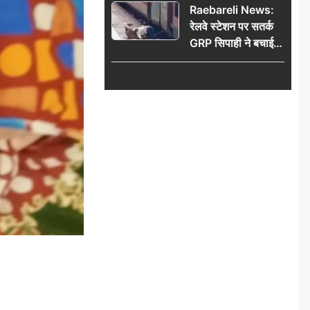
Raebareli News:
रेलवे स्टेशन पर सतर्क
GRP सिपाही ने बचाई
महिला की जान, चलती
ट्रेन में चढ़ते समय हुआ
हादसा टला; घटना
CCTV में कैद