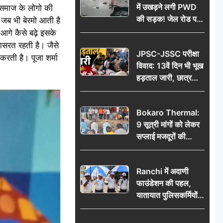
में उखड़ने लगी PWD
ए समाज के लोगो की
की सड़क! जेल रोड पर
ै। जब भी बेरमो आती है
गड्ढे ने खोली निर्माण
 आगे कैसे बढ़े इसके
गुणवत्ता की पोल, जांच
यासरत रहती है। जैसे
JPSC-JSSC परीक्षा
की उठी मांग
रती है। पूजा शर्मा
विवाद: 13वें दिन भी भूख
हड़ताल जारी, छात्र
बोले- जांच नहीं तो
आंदोलन और होगा तेज
Bokaro Thermal:
9 सूत्री मांगों को लेकर
सप्लाई मजदूरों की
हुंकार, 12 अगस्त के
प्रदर्शन की रणनीति बनी
Ranchi में अदाणी
फाउंडेशन की पहल,
यातायात पुलिसकर्मियों
को वितरित किए गए छाते