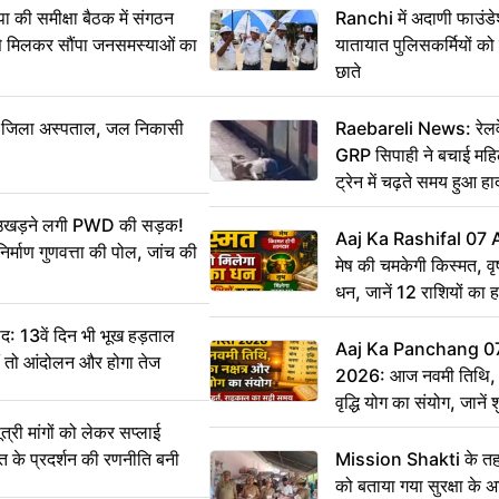
 समीक्षा बैठक में संगठन
Ranchi में अदाणी फाउंड
से मिलकर सौंपा जनसमस्याओं का
यातायात पुलिसकर्मियों क
छाते
बा जिला अस्पताल, जल निकासी
Raebareli News: रेलवे 
GRP सिपाही ने बचाई मह
ट्रेन में चढ़ते समय हुआ 
CCTV में कैद
ं उखड़ने लगी PWD की सड़क!
Aaj Ka Rashifal 07
िर्माण गुणवत्ता की पोल, जांच की
मेष की चमकेगी किस्मत, व
धन, जानें 12 राशियों का 
: 13वें दिन भी भूख हड़ताल
Aaj Ka Panchang 0
ीं तो आंदोलन और होगा तेज
2026: आज नवमी तिथि, क
वृद्धि योग का संयोग, जानें श
का सही समय
ी मांगों को लेकर सप्लाई
्त के प्रदर्शन की रणनीति बनी
Mission Shakti के तहत
को बताया गया सुरक्षा के 