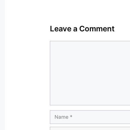
Leave a Comment
Comment
Name
Email