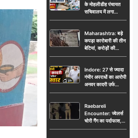
के मोहलीडीह पंचायत
सचिवालय में लगा
निःशुल्क स्वास्थ्य जांच
शिविर, सैकड़ों लोगों ने
Maharashtra: बड़े
उठाया लाभ
कपड़ा कारोबारी की तीन
बेटियां, करोड़ों की
कमाई… फिर भी पिता
अकेले: वृद्धाश्रम में गुजरे
Indore: 27 से ज्यादा
अंतिम दिन, 5100 रुपये
गंभीर अपराधों का आरोपी
भेजकर कहा– अंतिम
अनवर कादरी उर्फ
संस्कार कर दीजिए हम
‘डकैत’ गिरफ्तार, इंदौर
नहीं आ पाएंगे
पुलिस की बड़ी सफलता
Raebareli
Encounter: ज्वेलर्स
चोरी गैंग का पर्दाफाश,
पुलिस मुठभेड़ में दो
बदमाश घायल, 12.80