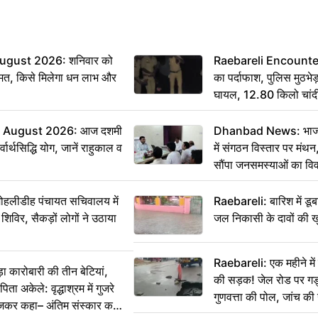
ugust 2026: शनिवार को
Raebareli Encounter: ज्
मत, किसे मिलेगा धन लाभ और
का पर्दाफाश, पुलिस मुठभेड़
घायल, 12.80 किलो चांद
 August 2026: आज दशमी
Dhanbad News: भाजपा 
वार्थसिद्धि योग, जानें राहुकाल व
में संगठन विस्तार पर मं
सौंपा जनसमस्याओं का वि
 मोहलीडीह पंचायत सचिवालय में
Raebareli: बारिश में डू
 शिविर, सैकड़ों लोगों ने उठाया
जल निकासी के दावों की ख
Raebareli: एक महीने म
कारोबारी की तीन बेटियां,
की सड़क! जेल रोड पर गड्ढ
ा अकेले: वृद्धाश्रम में गुजरे
गुणवत्ता की पोल, जांच की 
ेजकर कहा– अंतिम संस्कार कर