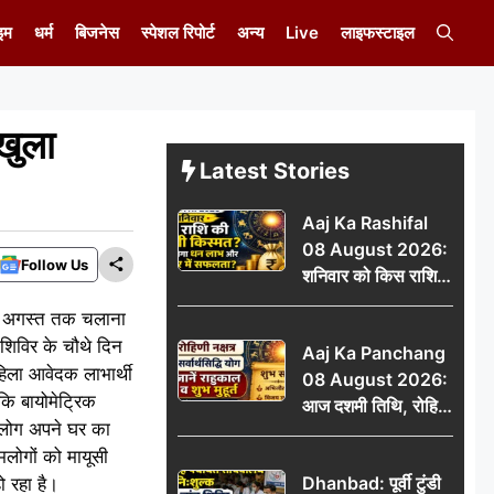
इम
धर्म
बिजनेस
स्पेशल रिपोर्ट
अन्य
Live
लाइफस्टाइल
 खुला
Latest Stories
Aaj Ka Rashifal
08 August 2026:
Follow Us
शनिवार को किस राशि
की चमकेगी किस्मत,
 10 अगस्त तक चलाना
किसे मिलेगा धन लाभ
 शिविर के चौथे दिन
Aaj Ka Panchang
और करियर में सफलता?
हिला आवेदक लाभार्थी
08 August 2026:
ि बायोमेट्रिक
आज दशमी तिथि, रोहिणी
मलोग अपने घर का
नक्षत्र और सर्वार्थसिद्धि
मलोगों को मायूसी
योग, जानें राहुकाल व
Dhanbad: पूर्वी टुंडी
 रहा है।
शुभ मुहूर्त