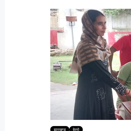
Tags
झारखण्ड
बेरमो