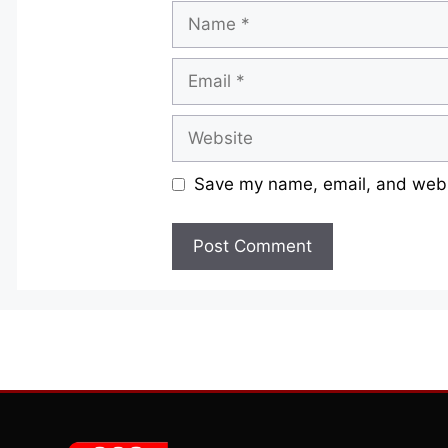
Name
Email
Website
Save my name, email, and websi