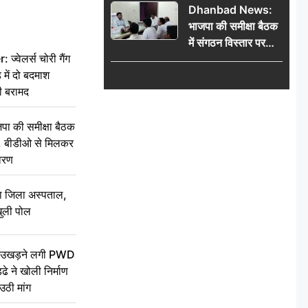
Dhanbad News:
किलो चांदी बरामद
भाजपा की समीक्षा बैठक
में संगठन विस्तार पर
वेलर्स चोरी गैंग
मंथन, बीडीओ से
 में दो बदमाश
मिलकर सौंपा
ी बरामद
जनसमस्याओं का विवरण
की समीक्षा बैठक
थन, बीडीओ से मिलकर
वरण
बा जिला अस्पताल,
ुली पोल
ें उखड़ने लगी PWD
े ने खोली निर्माण
उठी मांग