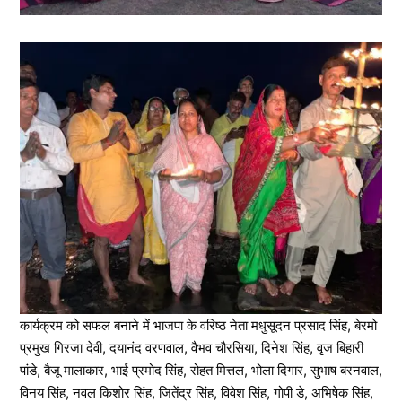
कार्यक्रम को सफल बनाने में भाजपा के वरिष्ठ नेता मधुसूदन प्रसाद सिंह, बेरमो
प्रमुख गिरजा देवी, दयानंद वरणवाल, वैभव चौरसिया, दिनेश सिंह, वृज बिहारी
पांडे, बैजू मालाकार, भाई प्रमोद सिंह, रोहत मित्तल, भोला दिगार, सुभाष बरनवाल,
विनय सिंह, नवल किशोर सिंह, जितेंद्र सिंह, विवेश सिंह, गोपी डे, अभिषेक सिंह,