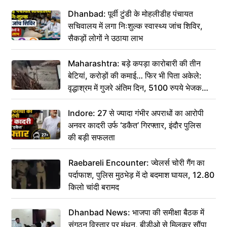
Dhanbad: पूर्वी टुंडी के मोहलीडीह पंचायत
सचिवालय में लगा निःशुल्क स्वास्थ्य जांच शिविर,
सैकड़ों लोगों ने उठाया लाभ
Maharashtra: बड़े कपड़ा कारोबारी की तीन
बेटियां, करोड़ों की कमाई… फिर भी पिता अकेले:
वृद्धाश्रम में गुजरे अंतिम दिन, 5100 रुपये भेजकर
कहा– अंतिम संस्कार कर दीजिए हम नहीं आ पाएंगे
Indore: 27 से ज्यादा गंभीर अपराधों का आरोपी
अनवर कादरी उर्फ ‘डकैत’ गिरफ्तार, इंदौर पुलिस
की बड़ी सफलता
Raebareli Encounter: ज्वेलर्स चोरी गैंग का
पर्दाफाश, पुलिस मुठभेड़ में दो बदमाश घायल, 12.80
किलो चांदी बरामद
Dhanbad News: भाजपा की समीक्षा बैठक में
संगठन विस्तार पर मंथन, बीडीओ से मिलकर सौंपा