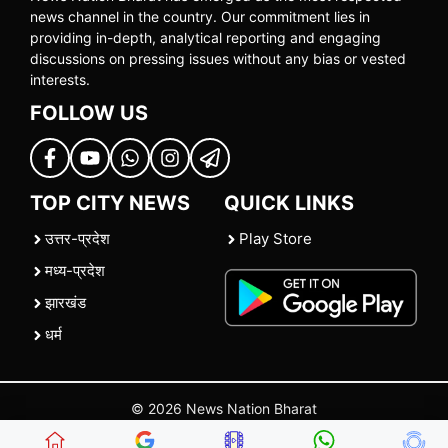
news channel in the country. Our commitment lies in
providing in-depth, analytical reporting and engaging
discussions on pressing issues without any bias or vested
interests.
FOLLOW US
TOP CITY NEWS
QUICK LINKS
उत्तर-प्रदेश
Play Store
मध्य-प्रदेश
झारखंड
धर्म
© 2026 News Nation Bharat
Home
|
About US
|
Contact Us
|
Policies
|
Terms and Conditions