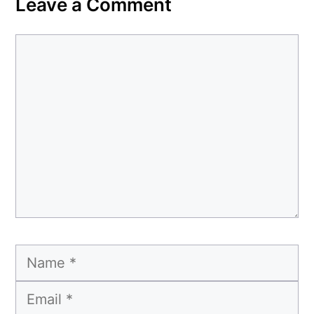
Leave a Comment
Comment
Name
Email