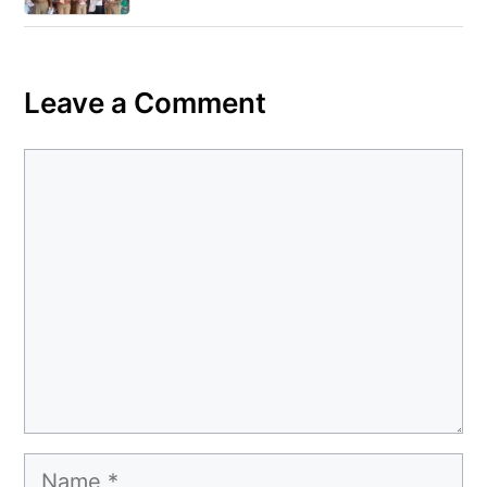
Leave a Comment
Comment
Name