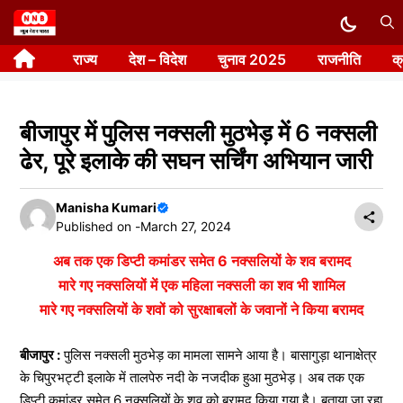
Skip
to
राज्य
देश – विदेश
चुनाव 2025
राजनीति
क
content
बीजापुर में पुलिस नक्सली मुठभेड़ में 6 नक्सली
ढेर, पूरे इलाके की सघन सर्चिंग अभियान जारी
Manisha Kumari
Published on -
March 27, 2024
अब तक एक डिप्टी कमांडर समेत 6 नक्सलियों के शव बरामद
मारे गए नक्सलियों में एक महिला नक्सली का शव भी शामिल
मारे गए नक्सलियों के शवों को सुरक्षाबलों के जवानों ने किया बरामद
बीजापुर :
पुलिस नक्सली मुठभेड़ का मामला सामने आया है। बासागुड़ा थानाक्षेत्र
के चिपुरभट्टी इलाके में तालपेरु नदी के नजदीक हुआ मुठभेड़। अब तक एक
डिप्टी कमांडर समेत 6 नक्सलियों के शव को बरामद किया गया है। बताया जा रहा