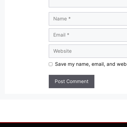
Name
Email
Website
Save my name, email, and websi