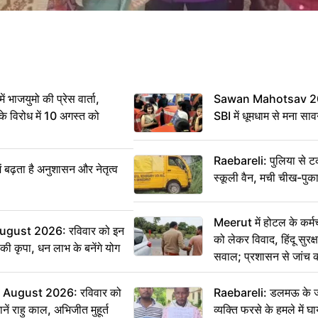
ं भाजयुमो की प्रेस वार्ता,
Sawan Mahotsav 202
विरोध में 10 अगस्त को
SBI में धूमधाम से मना सा
Raebareli: पुलिया से 
ं बढ़ता है अनुशासन और नेतृत्व
स्कूली वैन, मची चीख-पुक
Meerut में होटल के कर्म
ugust 2026: रविवार को इन
को लेकर विवाद, हिंदू सुरक
ी की कृपा, धन लाभ के बनेंगे योग
सवाल; प्रशासन से जांच क
August 2026: रविवार को
Raebareli: डलमऊ के जह
ं राहु काल, अभिजीत मुहूर्त
व्यक्ति फरसे के हमले में 