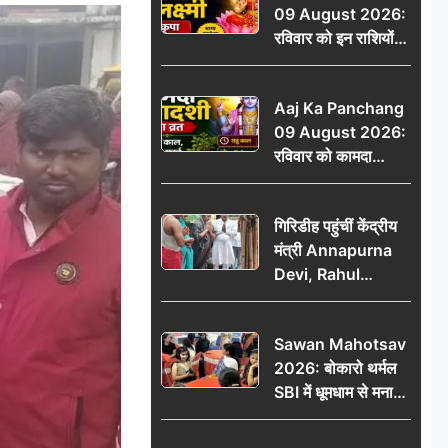
09 August 2026:
रविवार को इन राशियों
पर बरसेगी मां लक्ष्मी की
कृपा, धन लाभ के बनेंगे
Aaj Ka Panchang
योग
09 August 2026:
रविवार को कामदा
एकादशी का व्रत, जानें
राहु काल, अभिजीत मुहूर्त
गिरिडीह पहुंचीं केंद्रीय
और शुभ समय
मंत्री Annapurna
Devi, Rahul
Gandhi पर साधा
निशाना; छात्रों के
Sawan Mahotsav
आंदोलन को लेकर
2026: बोकारो थर्मल
सरकार पर हमला
SBI में धूमधाम से मना
सावन महोत्सव