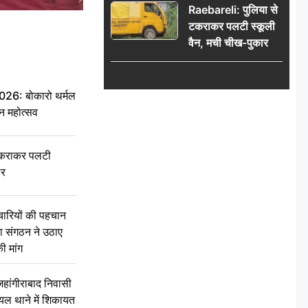
Raebareli: पुलिया से
टकराकर पलटी स्कूली
वैन, मची चीख-पुकार
6: बोकारो थर्मल
वन महोत्सव
टकराकर पलटी
ार
चारियों की पहचान
्षा संगठन ने उठाए
ी मांग
ांगीराबाद निवासी
घायल थाने में शिकायत