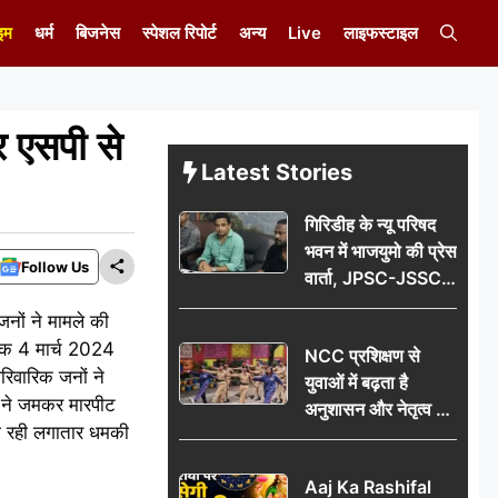
इम
धर्म
बिजनेस
स्पेशल रिपोर्ट
अन्य
Live
लाइफस्टाइल
पर एसपी से
Latest Stories
गिरिडीह के न्यू परिषद
भवन में भाजयुमो की प्रेस
Follow Us
वार्ता, JPSC-JSSC
पेपर लीक के विरोध में
जनों ने मामले की
10 अगस्त को
ांक 4 मार्च 2024
NCC प्रशिक्षण से
विधानसभा घेराव का
ारिवारिक जनों ने
युवाओं में बढ़ता है
ऐलान
ों ने जमकर मारपीट
अनुशासन और नेतृत्व का
जा रही लगातार धमकी
गुण: डॉ. जी.एन. खान
Aaj Ka Rashifal