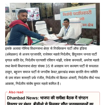
इसके अलावा गोमिया विधानसभा क्षेत्र से रिपब्लिकन पार्टी ऑफ इंडिया
(अंबेडकर) से अजय प्रजापति, राजेश्वर महतो निर्दलीय, हिंदुस्तान जनता पार्टी
मृणाल कांति देव, निर्दलीय प्रत्याशी रविशन मांझी, राकेश करमाली, अमरेश महतो
तथा बेरमो विधानसभा क्षेत्र संख्या 35 से असहाय जन कल्याण पार्टी से रूपलाल
ठाकुर, बहुजन समाज पार्टी से जगदीश केवट,झारखंड बचाव क्रांति सेना समिति
से उमा शंकर शास्त्री उर्फ रंजीत, निर्दलीय मो बिलाल अंसारी, निर्दलीय तीर्थ नाथ
आकाश, निर्दलीय संतोष कुमार महतो शामिल है।
Dhanbad News: भाजपा की समीक्षा बैठक में संगठन
विस्तार पर मंथन, बीडीओ से मिलकर सौंपा जनसमस्याओं का