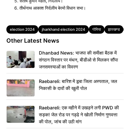
संतोष कुमार महतो, निर्दलीय।
तीर्थनाथ आकाश निर्दलीय बेरमो विधान सभा।
Tags
election 2024
jharkhand election 2024
गोमिया
झारखण्ड
बे
Other Latest News
Dhanbad News: भाजपा की समीक्षा बैठक में
संगठन विस्तार पर मंथन, बीडीओ से मिलकर सौंपा
जनसमस्याओं का विवरण
Raebareli: बारिश में डूबा जिला अस्पताल, जल
निकासी के दावों की खुली पोल
Raebareli: एक महीने में उखड़ने लगी PWD की
सड़क! जेल रोड पर गड्ढे ने खोली निर्माण गुणवत्ता
की पोल, जांच की उठी मांग