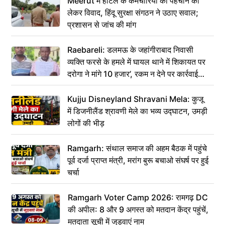
Meerut में होटल के कर्मचारियों की पहचान को
लेकर विवाद, हिंदू सुरक्षा संगठन ने उठाए सवाल;
प्रशासन से जांच की मांग
Raebareli: डलमऊ के जहांगीराबाद निवासी
व्यक्ति फरसे के हमले में घायल थाने में शिकायत पर
दरोगा ने मांगे 10 हजार’, रकम न देने पर कार्रवाई
ठंडी!
Kujju Disneyland Shravani Mela: कुजू
में डिजनीलैंड श्रावणी मेले का भव्य उद्घाटन, उमड़ी
लोगों की भीड़
Ramgarh: संथाल समाज की अहम बैठक में पहुंचे
पूर्व दर्जा प्राप्त मंत्री, मरांग बुरू बचाओ संघर्ष पर हुई
चर्चा
Ramgarh Voter Camp 2026: रामगढ़ DC
की अपील: 8 और 9 अगस्त को मतदान केंद्र पहुंचें,
मतदाता सूची में जुड़वाएं नाम