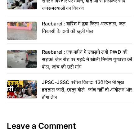
संगठन विस्तार पर मंथन, बीडीओ से मिलकर सौंपा
जनसमस्याओं का विवरण
Raebareli: बारिश में डूबा जिला अस्पताल, जल
निकासी के दावों की खुली पोल
Raebareli: एक महीने में उखड़ने लगी PWD की
सड़क! जेल रोड पर गड्ढे ने खोली निर्माण गुणवत्ता की
पोल, जांच की उठी मांग
JPSC-JSSC परीक्षा विवाद: 13वें दिन भी भूख
हड़ताल जारी, छात्र बोले- जांच नहीं तो आंदोलन और
होगा तेज
Leave a Comment