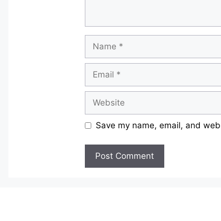
Name
Email
Website
Save my name, email, and websi