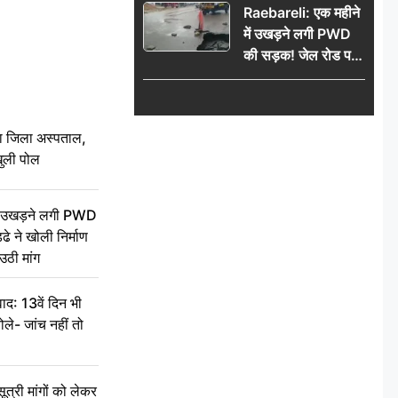
Raebareli: एक महीने
में उखड़ने लगी PWD
की सड़क! जेल रोड पर
गड्ढे ने खोली निर्माण
गुणवत्ता की पोल, जांच
की उठी मांग
बा जिला अस्पताल,
ुली पोल
ें उखड़ने लगी PWD
े ने खोली निर्माण
उठी मांग
द: 13वें दिन भी
ले- जांच नहीं तो
री मांगों को लेकर