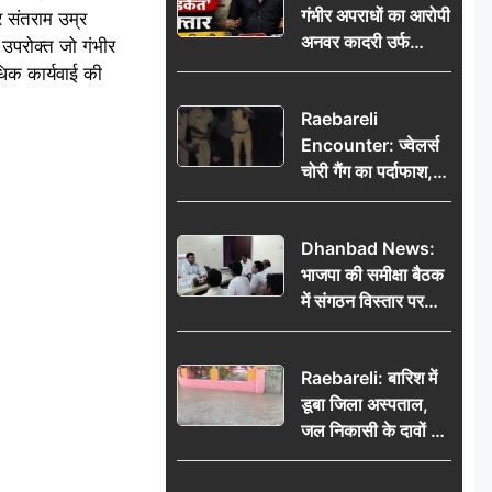
गंभीर अपराधों का आरोपी
भेजकर कहा– अंतिम
 संतराम उम्र
अनवर कादरी उर्फ
संस्कार कर दीजिए हम
उपरोक्त जो गंभीर
‘डकैत’ गिरफ्तार, इंदौर
नहीं आ पाएंगे
धिक कार्यवाई की
पुलिस की बड़ी सफलता
Raebareli
Encounter: ज्वेलर्स
चोरी गैंग का पर्दाफाश,
पुलिस मुठभेड़ में दो
बदमाश घायल, 12.80
Dhanbad News:
किलो चांदी बरामद
भाजपा की समीक्षा बैठक
में संगठन विस्तार पर
मंथन, बीडीओ से
मिलकर सौंपा
Raebareli: बारिश में
जनसमस्याओं का विवरण
डूबा जिला अस्पताल,
जल निकासी के दावों की
खुली पोल