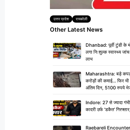
Tags
उत्तर प्रदेश
रायबरेली
Other Latest News
Dhanbad: पूर्वी टुंडी के
लगा निःशुल्क स्वास्थ्य जांच
लाभ
Maharashtra: बड़े कपड़ा 
करोड़ों की कमाई… फिर भी पित
अंतिम दिन, 5100 रुपये भ
दीजिए हम नहीं आ पाएंगे
Indore: 27 से ज्यादा गं
कादरी उर्फ ‘डकैत’ गिरफ्ता
Raebareli Encounter: ज्व