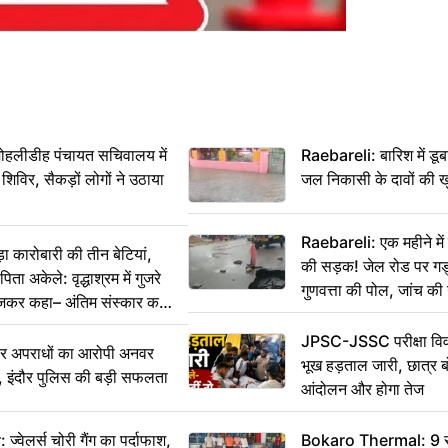
 मोहलीडीह पंचायत सचिवालय में
Raebareli: बारिश में डू
 शिविर, सैकड़ों लोगों ने उठाया
जल निकासी के दावों की ख
Raebareli: एक महीने म
कारोबारी की तीन बेटियां,
की सड़क! जेल रोड पर गड्ढ
ा अकेले: वृद्धाश्रम में गुजरे
गुणवत्ता की पोल, जांच की 
ेजकर कहा– अंतिम संस्कार कर
JPSC-JSSC परीक्षा विवा
भीर अपराधों का आरोपी अनवर
भूख हड़ताल जारी, छात्र बो
र, इंदौर पुलिस की बड़ी सफलता
आंदोलन और होगा तेज
ेलर्स चोरी गैंग का पर्दाफाश,
Bokaro Thermal: 9 सूत्