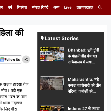
इम
धर्म
बिजनेस
स्पेशल रिपोर्ट
अन्य
Live
लाइफस्टाइल
हिला की
Latest Stories
Dhanbad: पूर्वी टुंडी
के मोहलीडीह पंचायत
Follow Us
सचिवालय में लगा
निःशुल्क स्वास्थ्य जांच
शिविर, सैकड़ों लोगों ने
Maharashtra: बड़े
उठाया लाभ
नाक सड़क हादसा तेज़
कपड़ा कारोबारी की तीन
ाक मौत। वही एक
बेटियां, करोड़ों की
पंचयात भवन के पास
कमाई… फिर भी पिता
ी थाना गदागंज
अकेले: वृद्धाश्रम में गुजरे
Indore: 27 से ज्यादा
के लिए गौरा
अंतिम दिन, 5100 रुपये