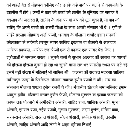
की अहले बेत से मोहब्बत कीजिए ओर उनके कहे बातो पर चलने से कामयाबी के
दहलीज में होंगे। उन्हों ने कहा की बच्चों को तालीम के बुनियाद पर समाज में
बदलाव की जरूरत है, तालीम के बिना पर मां बाप को भूल चुका है, मां बाप को
चाहिए कि अपने बच्चो को अच्छी शिक्षा के साथ अच्छी संस्कार भी दे । यूपी से
साईरे इस्लाम मोहम्मद अली फजी, धनबाद के मौलाना शब्बीर हसन मनवरी,
कोलकाता से सहंसाहे तरनूम सायर साजिद इकबाल वा बोकारो से अलहाज
आसिफ इकबाल, आरीफ रजा फैजी एक से बढ़कर एक सायर पेस किए ।
श्रोताओं ने जमकर सरहा । सुनने वालों ने सुभान अल्लाह की आवाज पर शायरों
को हौसला हौसला दुगना हो रहा था सुनने वाला रात भर समारोह स्थल पर डटे रहे
इसमें बड़ी संख्या में महिलाएं भी सामिल थी। जलसा की सदारत मदरसा आलिया
मदीनतुल उलूम के प्रिंसिपल मौलाना तबारक हुसैन रजवी ने की। मंच का
संचालन मौलाना शफात हुसैन रजवी ने की। मंचासीन खेतको जमा मस्जिद ईमाम
अब्दुल हमीद, मौलाना मनवर हुसैन फैजी, मौलाना मुख्तार के इलावा जलसा को
कायब तक पोहचाने में अमीरुद्दीन अंसारी, साहिद रजा, आसिफ अंसारी, मुन्ना
अंसारी, इमरान रजा, रईस रजवी, गुलाम मुस्तफा, सद्दाम हुसैन, मोसिम बाबा,
सरफराज अंसारी, सख्वात अंसारी, सोएब अंसारी, सफीक अंसारी, तस्लीम
अंसारी, शाहिद अंसारी आदि लोगो ने अहम भूमिका निभाई।