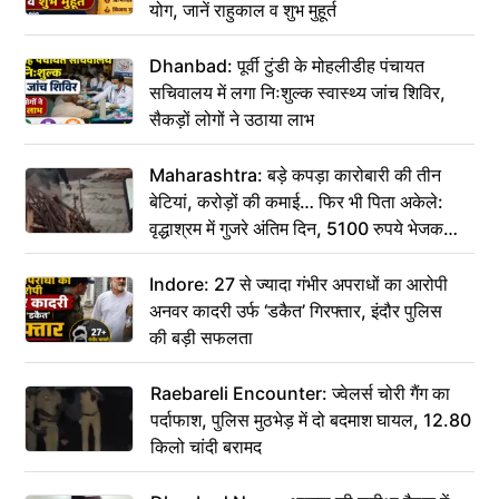
योग, जानें राहुकाल व शुभ मुहूर्त
Dhanbad: पूर्वी टुंडी के मोहलीडीह पंचायत
सचिवालय में लगा निःशुल्क स्वास्थ्य जांच शिविर,
सैकड़ों लोगों ने उठाया लाभ
Maharashtra: बड़े कपड़ा कारोबारी की तीन
बेटियां, करोड़ों की कमाई… फिर भी पिता अकेले:
वृद्धाश्रम में गुजरे अंतिम दिन, 5100 रुपये भेजकर
कहा– अंतिम संस्कार कर दीजिए हम नहीं आ पाएंगे
Indore: 27 से ज्यादा गंभीर अपराधों का आरोपी
अनवर कादरी उर्फ ‘डकैत’ गिरफ्तार, इंदौर पुलिस
की बड़ी सफलता
Raebareli Encounter: ज्वेलर्स चोरी गैंग का
पर्दाफाश, पुलिस मुठभेड़ में दो बदमाश घायल, 12.80
किलो चांदी बरामद