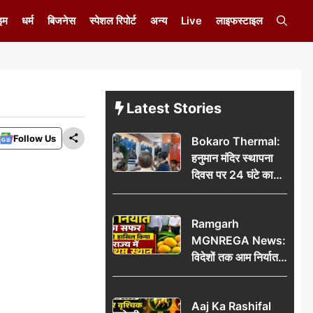
इम
धर्म
बिजनेस
स्पेशल रिपोर्ट
अन्य
Live
लाइफस्टाइल
Latest Stories
Follow Us
Bokaro Thermal:
हनुमान मंदिर स्थापना
दिवस पर 24 घंटे का
अखंड हरि कीर्तन,
भक्तिमय हुआ बोकारो
Ramgarh
थर्मल
MGNREGA News:
विदेशों तक आम निर्यात
का सफर, जिले ने
हासिल किया राज्य में
Aaj Ka Rashifal
प्रथम स्थान