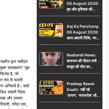
06 August 2026:
वृष और वृश्चिक की
चमकेगी किस्मत, मेष-
तुला रहें सावधान
Aaj Ka Panchang
06 August 2026:
आज अष्टमी तिथि, भरणी
नक्षत्र और गंड योग का
संयोग, जानें शुभ मुहूर्त,
Raebareli News:
राहुकाल और दिनभर का
बाथरूम की दीवार बनी
पंचांग
राजकीय कृत सर्वोदय
मासूम की मौत का
उपयुक्त सलाहकार” जूम
कारण, खेलते-खेलते छह
क्रिया है, जो
वर्षीय बालक की दर्दनाक
 सतत रूप से चलती
Pradeep Rawat
मौत
ना अनिवार्य है। सभी
Death: नहीं रहे
िल अंसारी प्रिंस
‘लगान’, ‘सरफरोश’ और
क्ष रखा और उसका
‘गजनी’ के मशहूर
िवारी, नरेंद्र राम,
अभिनेता प्रदीप रावत,