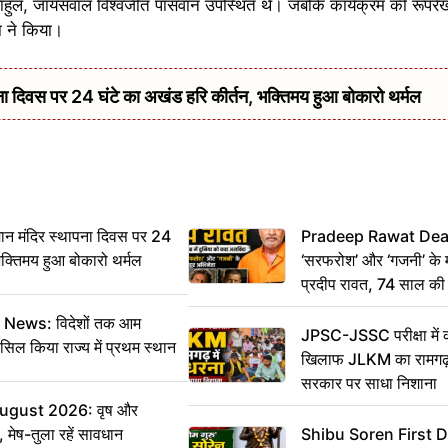
हुल, जायसवाल विश्वजीत पासवान उपस्थित थे। जबकि कार्यक्रम की रूपरेखा इ
ा ने किया।
दिवस पर 24 घंटे का अखंड हरि कीर्तन, भक्तिमय हुआ बोकारो थर्मल
 मंदिर स्थापना दिवस पर 24
Pradeep Rawat Death: 
भक्तिमय हुआ बोकारो थर्मल
‘सरफरोश’ और ‘गजनी’ के 
प्रदीप रावत, 74 साल की उ
कहा अलविदा
ws: विदेशों तक आम
JPSC-JSSC परीक्षा में 
सिल किया राज्य में प्रथम स्थान
खिलाफ JLKM का रामगढ़ म
सरकार पर साधा निशाना
August 2026: वृष और
 मेष-तुला रहें सावधान
Shibu Soren First 