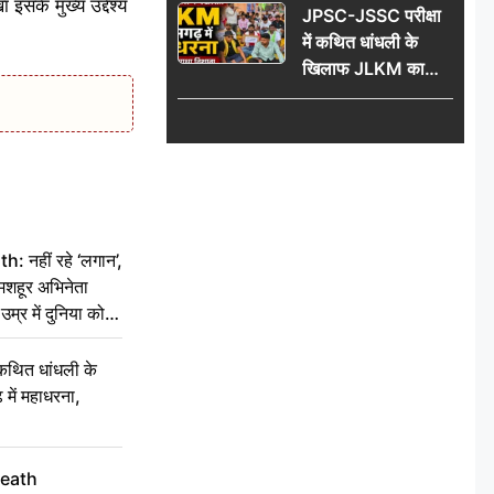
सके मुख्य उद्देश्य
JPSC-JSSC परीक्षा
74 साल की उम्र में
में कथित धांधली के
दुनिया को कहा अलविदा
खिलाफ JLKM का
रामगढ़ में महाधरना,
सरकार पर साधा निशाना
नहीं रहे ‘लगान’,
मशहूर अभिनेता
म्र में दुनिया को
कथित धांधली के
ें महाधरना,
Death