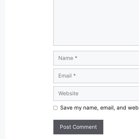
Name
Email
Website
Save my name, email, and websi