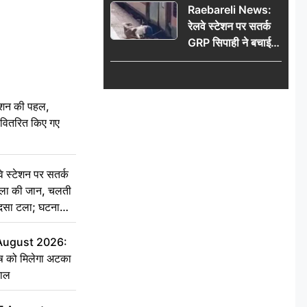
Raebareli News:
रेलवे स्टेशन पर सतर्क
GRP सिपाही ने बचाई
महिला की जान, चलती
ट्रेन में चढ़ते समय हुआ
हादसा टला; घटना
ेशन की पहल,
CCTV में कैद
ो वितरित किए गए
स्टेशन पर सतर्क
िला की जान, चलती
हादसा टला; घटना
 August 2026:
ृष को मिलेगा अटका
हाल