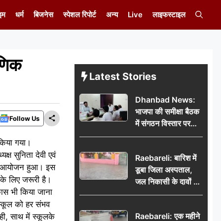
इम
धर्म
बिजनेस
स्पेशल रिपोर्ट
अन्य
Live
लाइफस्टाइल
षणिक
Latest Stories
Dhanbad News:
भाजपा की समीक्षा बैठक
Follow Us
में संगठन विस्तार पर
मंथन, बीडीओ से
 किया गया।
मिलकर सौंपा
क्ष सुनिता देवी एवं
Raebareli: बारिश में
जनसमस्याओं का विवरण
ा का आयोजन हुआ। इस
डूबा जिला अस्पताल,
 के लिए जरूरी है।
जल निकासी के दावों की
िकास भी किया जाना
खुली पोल
र स्कूल को हर संभव
Raebareli: एक महीने
, साथ में स्कूलके