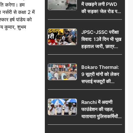
में उखड़ने लगी PWD
्नति करेगा। हम
की सड़क! जेल रोड पर
र्सरी से कक्षा 2 में
गड्ढे ने खोली निर्माण
कार हर्ष पांडेय को
गुणवत्ता की पोल, जांच
जय कुमार, शुभम
JPSC-JSSC परीक्षा
की उठी मांग
विवाद: 13वें दिन भी भूख
हड़ताल जारी, छात्र
बोले- जांच नहीं तो
आंदोलन और होगा तेज
Bokaro Thermal:
9 सूत्री मांगों को लेकर
सप्लाई मजदूरों की
हुंकार, 12 अगस्त के
प्रदर्शन की रणनीति बनी
Ranchi में अदाणी
फाउंडेशन की पहल,
यातायात पुलिसकर्मियों
को वितरित किए गए छाते