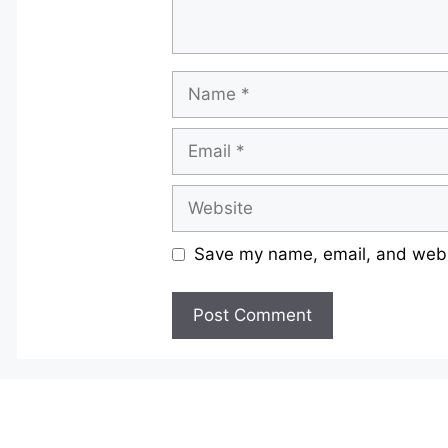
Name
Email
Website
Save my name, email, and websi