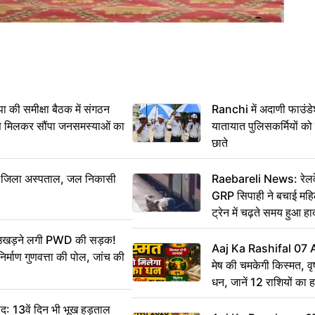
 समीक्षा बैठक में संगठन
Ranchi में अदाणी फाउंड
से मिलकर सौंपा जनसमस्याओं का
यातायात पुलिसकर्मियों क
छाते
बा जिला अस्पताल, जल निकासी
Raebareli News: रेलवे 
GRP सिपाही ने बचाई मह
ट्रेन में चढ़ते समय हुआ 
CCTV में कैद
ं उखड़ने लगी PWD की सड़क!
Aaj Ka Rashifal 07
िर्माण गुणवत्ता की पोल, जांच की
मेष की चमकेगी किस्मत, व
धन, जानें 12 राशियों का 
: 13वें दिन भी भूख हड़ताल