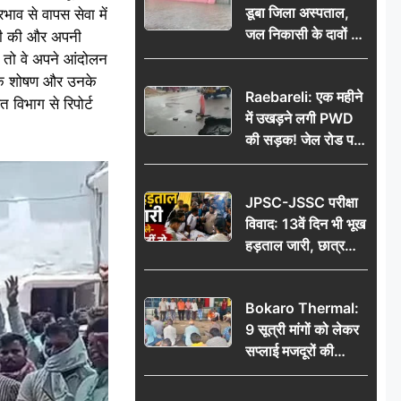
डूबा जिला अस्पताल,
भाव से वापस सेवा में
जल निकासी के दावों की
ाजी की और अपनी
खुली पोल
ा, तो वे अपने आंदोलन
ं के शोषण और उनके
Raebareli: एक महीने
 विभाग से रिपोर्ट
में उखड़ने लगी PWD
की सड़क! जेल रोड पर
गड्ढे ने खोली निर्माण
गुणवत्ता की पोल, जांच
JPSC-JSSC परीक्षा
की उठी मांग
विवाद: 13वें दिन भी भूख
हड़ताल जारी, छात्र
बोले- जांच नहीं तो
आंदोलन और होगा तेज
Bokaro Thermal:
9 सूत्री मांगों को लेकर
सप्लाई मजदूरों की
हुंकार, 12 अगस्त के
प्रदर्शन की रणनीति बनी