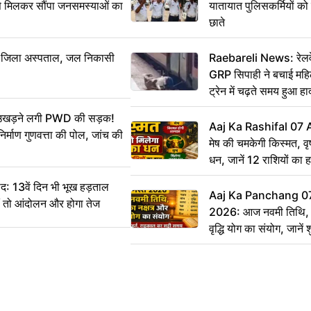
से मिलकर सौंपा जनसमस्याओं का
यातायात पुलिसकर्मियों क
छाते
बा जिला अस्पताल, जल निकासी
Raebareli News: रेलवे 
GRP सिपाही ने बचाई मह
ट्रेन में चढ़ते समय हुआ 
CCTV में कैद
ं उखड़ने लगी PWD की सड़क!
Aaj Ka Rashifal 07
िर्माण गुणवत्ता की पोल, जांच की
मेष की चमकेगी किस्मत, व
धन, जानें 12 राशियों का 
: 13वें दिन भी भूख हड़ताल
Aaj Ka Panchang 0
ीं तो आंदोलन और होगा तेज
2026: आज नवमी तिथि, क
वृद्धि योग का संयोग, जानें श
का सही समय