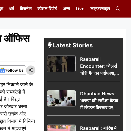
इम
धर्म
बिजनेस
स्पेशल रिपोर्ट
अन्य
Live
लाइफस्टाइल
ीएम ऑफिस
Latest Stories
Raebareli
Encounter: ज्वेलर्स
Follow Us
चोरी गैंग का पर्दाफाश,
पुलिस मुठभेड़ में दो
बाहर निकाले जाने के
बदमाश घायल, 12.80
ो रायबरेली में
Dhanbad News:
किलो चांदी बरामद
 है। विद्युत
भाजपा की समीक्षा बैठक
 पर जोरदार धरना
में संगठन विस्तार पर
 जिससे उनके और
मंथन, बीडीओ से
ुत विभाग में विभिन्न
मिलकर सौंपा
Raebareli: बारिश में
 में महत्वपूर्ण
जनसमस्याओं का विवरण