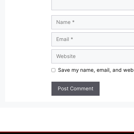
Name
Email
Website
Save my name, email, and websi