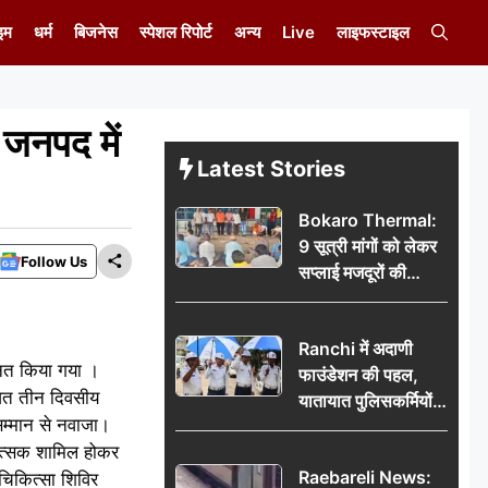
इम
धर्म
बिजनेस
स्पेशल रिपोर्ट
अन्य
Live
लाइफस्टाइल
 जनपद में
Latest Stories
Bokaro Thermal:
9 सूत्री मांगों को लेकर
Follow Us
सप्लाई मजदूरों की
हुंकार, 12 अगस्त के
प्रदर्शन की रणनीति बनी
Ranchi में अदाणी
ानित किया गया ।
फाउंडेशन की पहल,
जित तीन दिवसीय
यातायात पुलिसकर्मियों
 सम्मान से नवाजा।
को वितरित किए गए छाते
िकित्सक शामिल होकर
Raebareli News:
चिकित्सा शिविर