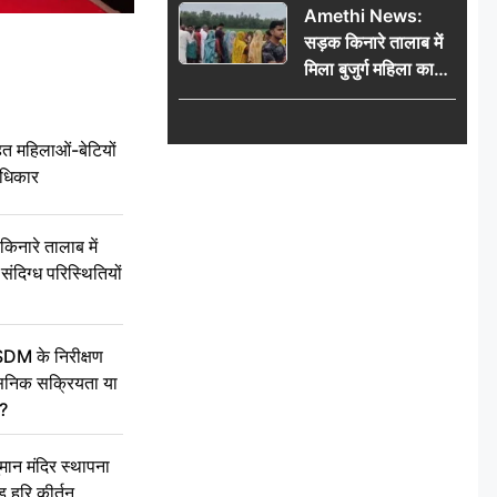
Amethi News:
सड़क किनारे तालाब में
मिला बुजुर्ग महिला का
शव, संदिग्ध परिस्थितियों
में मौत से फैली सनसनी
 महिलाओं-बेटियों
अधिकार
ारे तालाब में
संदिग्ध परिस्थितियों
SDM के निरीक्षण
सनिक सक्रियता या
द?
न मंदिर स्थापना
 हरि कीर्तन,