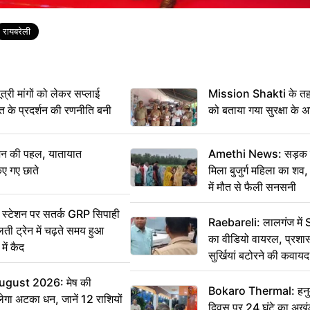
रायबरेली
ी मांगों को लेकर सप्लाई
Mission Shakti के तहत
्त के प्रदर्शन की रणनीति बनी
को बताया गया सुरक्षा के 
शन की पहल, यातायात
Amethi News: सड़क किन
िए गए छाते
मिला बुजुर्ग महिला का शव, 
में मौत से फैली सनसनी
स्टेशन पर सतर्क GRP सिपाही
Raebareli: लालगंज में 
ी ट्रेन में चढ़ते समय हुआ
का वीडियो वायरल, प्रशा
ें कैद
सुर्खियां बटोरने की कवाय
ugust 2026: मेष की
Bokaro Thermal: हनुमा
ेगा अटका धन, जानें 12 राशियों
दिवस पर 24 घंटे का अखंड