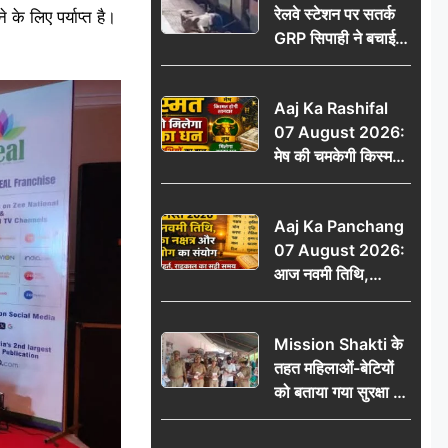
रेलवे स्टेशन पर सतर्क
के लिए पर्याप्त है।
GRP सिपाही ने बचाई
महिला की जान, चलती
ट्रेन में चढ़ते समय हुआ
Aaj Ka Rashifal
हादसा टला; घटना
07 August 2026:
CCTV में कैद
मेष की चमकेगी किस्मत,
वृष को मिलेगा अटका
धन, जानें 12 राशियों का
Aaj Ka Panchang
हाल
07 August 2026:
आज नवमी तिथि,
कृतिका नक्षत्र और वृद्धि
योग का संयोग, जानें शुभ
Mission Shakti के
मुहूर्त, राहुकाल का सही
तहत महिलाओं-बेटियों
समय
को बताया गया सुरक्षा के
अधिकार