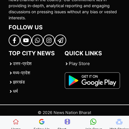
providing in-depth, analytical reporting and engaging
discussions on pressing issues without any bias or vested
interests.
FOLLOW US
TOP CITY NEWS
QUICK LINKS
उत्तर-प्रदेश
Play Store
मध्य-प्रदेश
झारखंड
धर्म
© 2026 News Nation Bharat
Home
|
About US
|
Contact Us
|
Policies
|
Terms and Conditions