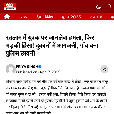
Skip
to
राज्य
देश – विदेश
चुनाव 2025
राजनीति
क
content
रतलाम में युवक पर जानलेवा हमला, फिर
भड़की हिंसा! दुकानों में आगजनी, गांव बना
पुलिस छावनी
PRIYA SINGH
Published on -
April 7, 2025
सोमवार सुबह कमेड गांव की नींद एक दर्दनाक चीख ने तोड़ी। एक युवक पर चाकू
से ताबड़तोड़ वार किए गए। कुछ ही मिनटों में गांव का माहौल बदल गया, सन्नाटे
की जगह गुस्से ने ले ली। हमला क्यों हुआ, किसने किया, कैसे किया, इन सवालों
के जवाब मिलते इससे पहले ही गुस्साए ग्रामीणों ने कुछ दुकानों को आग के हवाले
कर दिया। जैसे-जैसे धुएं का गुबार आसमान की ओर उठता गया, गांव के भीतर
तनाव और भय की लपटें फैलती रहीं।