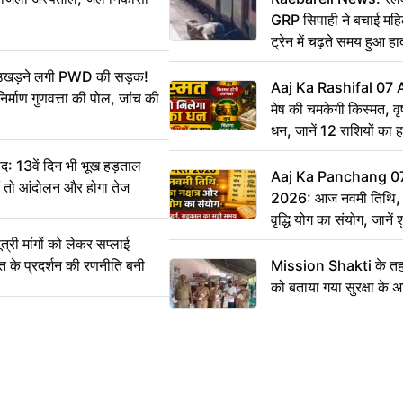
GRP सिपाही ने बचाई मह
ट्रेन में चढ़ते समय हुआ 
CCTV में कैद
ं उखड़ने लगी PWD की सड़क!
Aaj Ka Rashifal 07
िर्माण गुणवत्ता की पोल, जांच की
मेष की चमकेगी किस्मत, व
धन, जानें 12 राशियों का 
: 13वें दिन भी भूख हड़ताल
Aaj Ka Panchang 0
ीं तो आंदोलन और होगा तेज
2026: आज नवमी तिथि, क
वृद्धि योग का संयोग, जानें श
का सही समय
ी मांगों को लेकर सप्लाई
्त के प्रदर्शन की रणनीति बनी
Mission Shakti के तहत
को बताया गया सुरक्षा के 