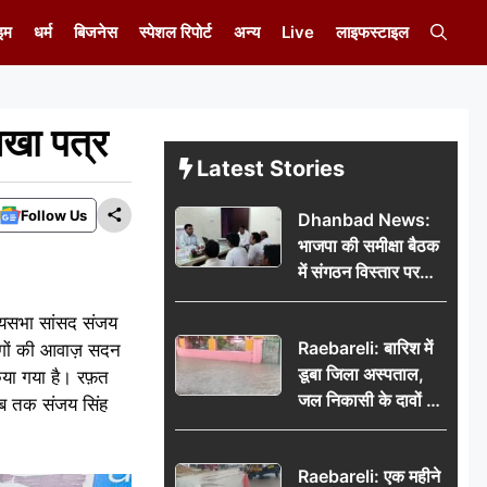
इम
धर्म
बिजनेस
स्पेशल रिपोर्ट
अन्य
Live
लाइफस्टाइल
िखा पत्र
Latest Stories
Follow Us
Dhanbad News:
भाजपा की समीक्षा बैठक
में संगठन विस्तार पर
मंथन, बीडीओ से
्यसभा सांसद संजय
मिलकर सौंपा
Raebareli: बारिश में
लोगों की आवाज़ सदन
जनसमस्याओं का विवरण
डूबा जिला अस्पताल,
किया गया है। रफ़त
जल निकासी के दावों की
जब तक संजय सिंह
खुली पोल
Raebareli: एक महीने