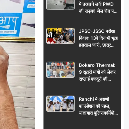
में उखड़ने लगी PWD
की सड़क! जेल रोड पर
गड्ढे ने खोली निर्माण
गुणवत्ता की पोल, जांच
JPSC-JSSC परीक्षा
की उठी मांग
विवाद: 13वें दिन भी भूख
हड़ताल जारी, छात्र
बोले- जांच नहीं तो
आंदोलन और होगा तेज
Bokaro Thermal:
9 सूत्री मांगों को लेकर
सप्लाई मजदूरों की
हुंकार, 12 अगस्त के
प्रदर्शन की रणनीति बनी
Ranchi में अदाणी
फाउंडेशन की पहल,
यातायात पुलिसकर्मियों
को वितरित किए गए छाते