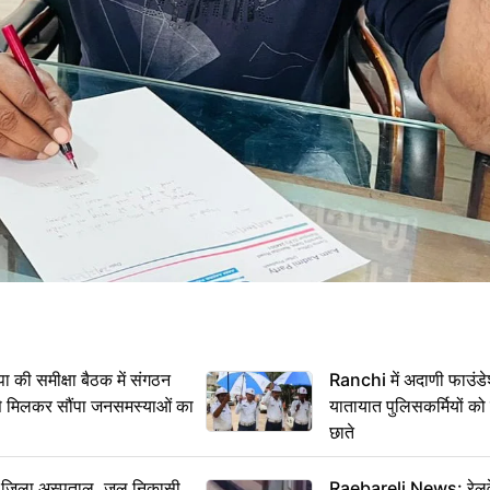
 समीक्षा बैठक में संगठन
Ranchi में अदाणी फाउंड
से मिलकर सौंपा जनसमस्याओं का
यातायात पुलिसकर्मियों क
छाते
बा जिला अस्पताल, जल निकासी
Raebareli News: रेलवे 