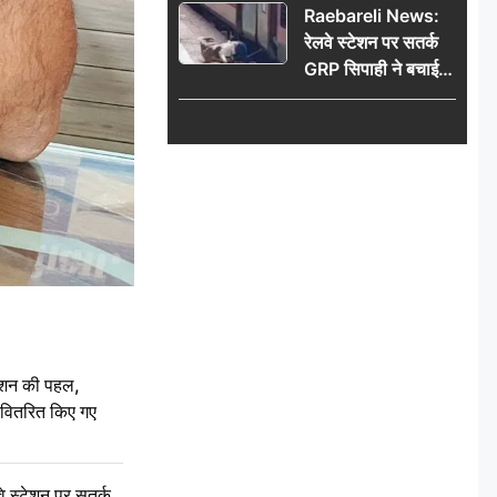
Raebareli News:
रेलवे स्टेशन पर सतर्क
GRP सिपाही ने बचाई
महिला की जान, चलती
ट्रेन में चढ़ते समय हुआ
हादसा टला; घटना
CCTV में कैद
ेशन की पहल,
ो वितरित किए गए
स्टेशन पर सतर्क