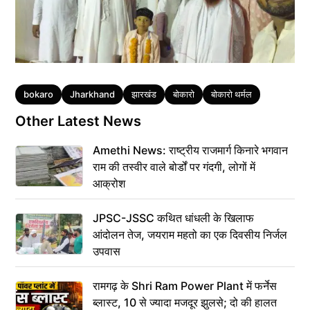
Tags
bokaro
Jharkhand
झारखंड
बोकारो
बोकारो थर्मल
Other Latest News
Amethi News: राष्ट्रीय राजमार्ग किनारे भगवान
राम की तस्वीर वाले बोर्डों पर गंदगी, लोगों में
आक्रोश
JPSC-JSSC कथित धांधली के खिलाफ
आंदोलन तेज, जयराम महतो का एक दिवसीय निर्जल
उपवास
रामगढ़ के Shri Ram Power Plant में फर्नेस
ब्लास्ट, 10 से ज्यादा मजदूर झुलसे; दो की हालत