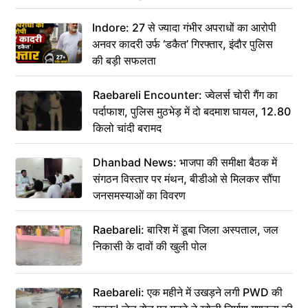
कहा– अंतिम संस्कार कर दीजिए हम नहीं आ पाएंगे
Indore: 27 से ज्यादा गंभीर अपराधों का आरोपी
अनवर कादरी उर्फ ‘डकैत’ गिरफ्तार, इंदौर पुलिस
की बड़ी सफलता
Raebareli Encounter: ज्वेलर्स चोरी गैंग का
पर्दाफाश, पुलिस मुठभेड़ में दो बदमाश घायल, 12.80
किलो चांदी बरामद
Dhanbad News: भाजपा की समीक्षा बैठक में
संगठन विस्तार पर मंथन, बीडीओ से मिलकर सौंपा
जनसमस्याओं का विवरण
Raebareli: बारिश में डूबा जिला अस्पताल, जल
निकासी के दावों की खुली पोल
Raebareli: एक महीने में उखड़ने लगी PWD की