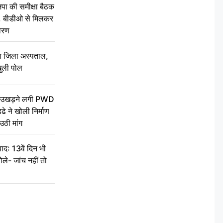
की समीक्षा बैठक
थन, बीडीओ से मिलकर
वरण
बा जिला अस्पताल,
ुली पोल
ें उखड़ने लगी PWD
े ने खोली निर्माण
उठी मांग
द: 13वें दिन भी
ले- जांच नहीं तो