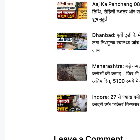
Aaj Ka Panchang 08
तिथि, रोहिणी नक्षत्र और सर्
शुभ मुहूर्त
Dhanbad: पूर्वी टुंडी के
लगा निःशुल्क स्वास्थ्य जांच
लाभ
Maharashtra: बड़े कपड़ा 
करोड़ों की कमाई… फिर भी पित
अंतिम दिन, 5100 रुपये भ
दीजिए हम नहीं आ पाएंगे
Indore: 27 से ज्यादा गं
कादरी उर्फ ‘डकैत’ गिरफ्ता
Leave a Comment