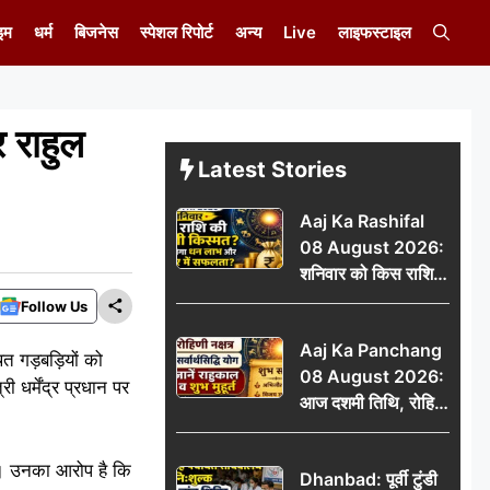
इम
धर्म
बिजनेस
स्पेशल रिपोर्ट
अन्य
Live
लाइफस्टाइल
र राहुल
Latest Stories
Aaj Ka Rashifal
08 August 2026:
शनिवार को किस राशि
की चमकेगी किस्मत,
Follow Us
किसे मिलेगा धन लाभ
Aaj Ka Panchang
और करियर में सफलता?
त गड़बड़ियों को
08 August 2026:
ी धर्मेंद्र प्रधान पर
आज दशमी तिथि, रोहिणी
नक्षत्र और सर्वार्थसिद्धि
योग, जानें राहुकाल व
ैं। उनका आरोप है कि
Dhanbad: पूर्वी टुंडी
शुभ मुहूर्त