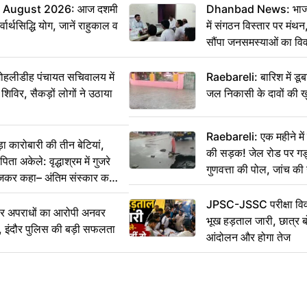
 August 2026: आज दशमी
Dhanbad News: भाजपा 
वार्थसिद्धि योग, जानें राहुकाल व
में संगठन विस्तार पर मं
सौंपा जनसमस्याओं का वि
 मोहलीडीह पंचायत सचिवालय में
Raebareli: बारिश में डू
 शिविर, सैकड़ों लोगों ने उठाया
जल निकासी के दावों की ख
Raebareli: एक महीने म
कारोबारी की तीन बेटियां,
की सड़क! जेल रोड पर गड्ढ
ा अकेले: वृद्धाश्रम में गुजरे
गुणवत्ता की पोल, जांच की 
ेजकर कहा– अंतिम संस्कार कर
JPSC-JSSC परीक्षा विवा
भीर अपराधों का आरोपी अनवर
भूख हड़ताल जारी, छात्र बो
र, इंदौर पुलिस की बड़ी सफलता
आंदोलन और होगा तेज