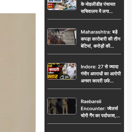
के मोहलीडीह पंचायत
सचिवालय में लगा
निःशुल्क स्वास्थ्य जांच
शिविर, सैकड़ों लोगों ने
Maharashtra: बड़े
उठाया लाभ
कपड़ा कारोबारी की तीन
बेटियां, करोड़ों की
कमाई… फिर भी पिता
अकेले: वृद्धाश्रम में गुजरे
Indore: 27 से ज्यादा
अंतिम दिन, 5100 रुपये
गंभीर अपराधों का आरोपी
भेजकर कहा– अंतिम
अनवर कादरी उर्फ
संस्कार कर दीजिए हम
‘डकैत’ गिरफ्तार, इंदौर
नहीं आ पाएंगे
पुलिस की बड़ी सफलता
Raebareli
Encounter: ज्वेलर्स
चोरी गैंग का पर्दाफाश,
पुलिस मुठभेड़ में दो
बदमाश घायल, 12.80