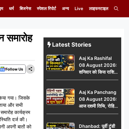
इम
धर्म
बिजनेस
स्पेशल रिपोर्ट
अन्य
Live
लाइफस्टाइल
मान समारोह
Latest Stories
Aaj Ka Rashifal
08 August 2026:
Follow Us
शनिवार को किस राशि
की चमकेगी किस्मत,
किसे मिलेगा धन लाभ
Aaj Ka Panchang
और करियर में सफलता?
 किया गया। जिसके
08 August 2026:
को बताया और सभी
आज दशमी तिथि, रोहिणी
 समारोह कार्यक्रम
नक्षत्र और सर्वार्थसिद्धि
पस्थिति दर्ज की।
योग, जानें राहुकाल व
Dhanbad: पूर्वी टुंडी
 अपनी अपनी बातों को
शुभ मुहूर्त