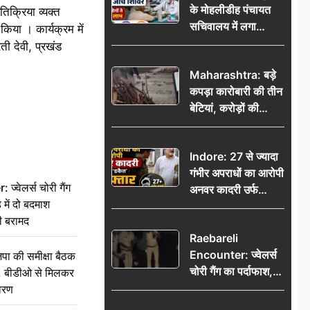
के मोहलीडीह पंचायत
तिक्रिया व्यक्त
सचिवालय में लगा
किया । कार्यक्रम में
निःशुल्क स्वास्थ्य जांच
ती देवी, प्रखंड
शिविर, सैकड़ों लोगों ने
Maharashtra: बड़े
उठाया लाभ
कपड़ा कारोबारी की तीन
बेटियां, करोड़ों की
कमाई… फिर भी पिता
अकेले: वृद्धाश्रम में गुजरे
Indore: 27 से ज्यादा
अंतिम दिन, 5100 रुपये
गंभीर अपराधों का आरोपी
भेजकर कहा– अंतिम
वेलर्स चोरी गैंग
अनवर कादरी उर्फ
संस्कार कर दीजिए हम
 में दो बदमाश
‘डकैत’ गिरफ्तार, इंदौर
नहीं आ पाएंगे
ी बरामद
पुलिस की बड़ी सफलता
Raebareli
Encounter: ज्वेलर्स
की समीक्षा बैठक
चोरी गैंग का पर्दाफाश,
थन, बीडीओ से मिलकर
पुलिस मुठभेड़ में दो
वरण
बदमाश घायल, 12.80