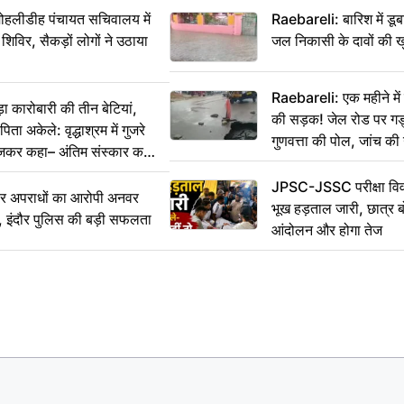
 मोहलीडीह पंचायत सचिवालय में
Raebareli: बारिश में डू
 शिविर, सैकड़ों लोगों ने उठाया
जल निकासी के दावों की ख
Raebareli: एक महीने म
कारोबारी की तीन बेटियां,
की सड़क! जेल रोड पर गड्ढ
ा अकेले: वृद्धाश्रम में गुजरे
गुणवत्ता की पोल, जांच की 
ेजकर कहा– अंतिम संस्कार कर
JPSC-JSSC परीक्षा विवा
भीर अपराधों का आरोपी अनवर
भूख हड़ताल जारी, छात्र बो
र, इंदौर पुलिस की बड़ी सफलता
आंदोलन और होगा तेज