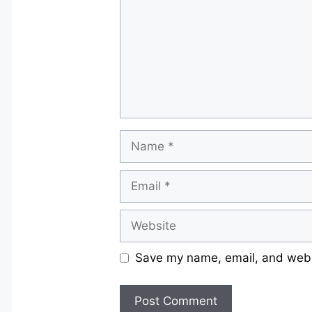
Name
Email
Website
Save my name, email, and websi