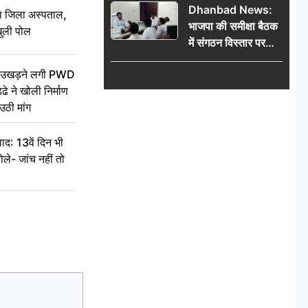
Dhanbad News:
किलो चांदी बरामद
बा जिला अस्पताल,
भाजपा की समीक्षा बैठक
ुली पोल
में संगठन विस्तार पर
मंथन, बीडीओ से
ें उखड़ने लगी PWD
मिलकर सौंपा
े ने खोली निर्माण
जनसमस्याओं का विवरण
उठी मांग
द: 13वें दिन भी
ले- जांच नहीं तो