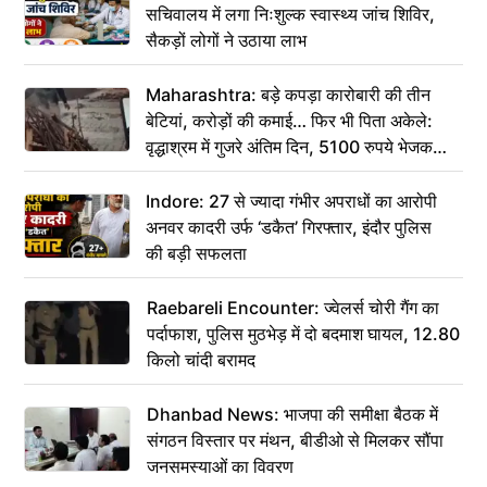
सचिवालय में लगा निःशुल्क स्वास्थ्य जांच शिविर,
सैकड़ों लोगों ने उठाया लाभ
Maharashtra: बड़े कपड़ा कारोबारी की तीन
बेटियां, करोड़ों की कमाई… फिर भी पिता अकेले:
वृद्धाश्रम में गुजरे अंतिम दिन, 5100 रुपये भेजकर
कहा– अंतिम संस्कार कर दीजिए हम नहीं आ पाएंगे
Indore: 27 से ज्यादा गंभीर अपराधों का आरोपी
अनवर कादरी उर्फ ‘डकैत’ गिरफ्तार, इंदौर पुलिस
की बड़ी सफलता
Raebareli Encounter: ज्वेलर्स चोरी गैंग का
पर्दाफाश, पुलिस मुठभेड़ में दो बदमाश घायल, 12.80
किलो चांदी बरामद
Dhanbad News: भाजपा की समीक्षा बैठक में
संगठन विस्तार पर मंथन, बीडीओ से मिलकर सौंपा
जनसमस्याओं का विवरण