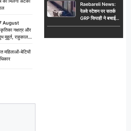
ृष को मिलेगा अटका
Raebareli News:
हाल
रेलवे स्टेशन पर सतर्क
GRP सिपाही ने बचाई
7 August
महिला की जान, चलती
ृतिका नक्षत्र और
ट्रेन में चढ़ते समय हुआ
ुभ मुहूर्त, राहुकाल
हादसा टला; घटना
CCTV में कैद
 महिलाओं-बेटियों
अधिकार