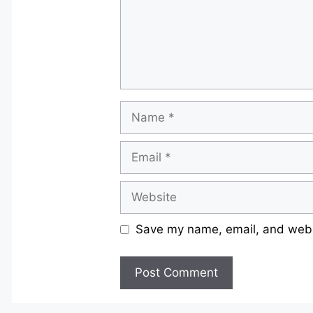
Name
Email
Website
Save my name, email, and websi