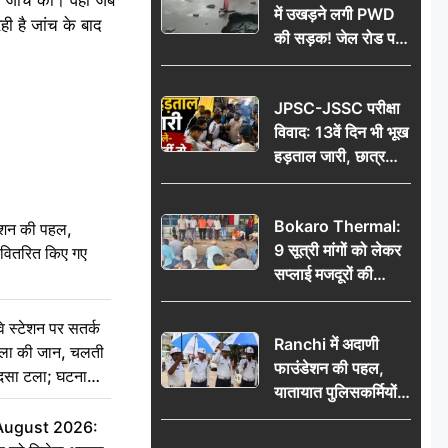
में उखड़ने लगी PWD
ी है जांच के बाद
की सड़क! जेल रोड पर
गड्ढे ने खोली निर्माण
गुणवत्ता की पोल, जांच
JPSC-JSSC परीक्षा
की उठी मांग
विवाद: 13वें दिन भी भूख
हड़ताल जारी, छात्र
बोले- जांच नहीं तो
आंदोलन और होगा तेज
Bokaro Thermal:
ेशन की पहल,
9 सूत्री मांगों को लेकर
ो वितरित किए गए
सप्लाई मजदूरों की
हुंकार, 12 अगस्त के
प्रदर्शन की रणनीति बनी
स्टेशन पर सतर्क
Ranchi में अदाणी
िला की जान, चलती
फाउंडेशन की पहल,
हादसा टला; घटना
यातायात पुलिसकर्मियों
को वितरित किए गए छाते
 August 2026: