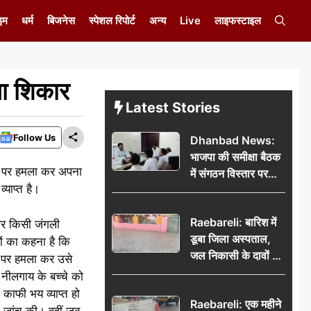
इम
धर्म
बिजनेस
स्पेशल रिपोर्ट
अन्य
Live
लाइफस्टाइल
ना शिकार
Latest Stories
Follow Us
Dhanbad News:
भाजपा की समीक्षा बैठक
च्चे पर हमला कर अपना
में संगठन विस्तार पर
्याप्त है।
मंथन, बीडीओ से
मिलकर सौंपा
Raebareli: बारिश में
जनसमस्याओं का विवरण
 पर किसी जंगली
डूबा जिला अस्पताल,
ों का कहना है कि
जल निकासी के दावों की
े पर हमला कर उसे
खुली पोल
 नीलगाय के बच्चे को
काफी भय व्याप्त हो
Raebareli: एक महीने
ी जांच की। वहीं जब