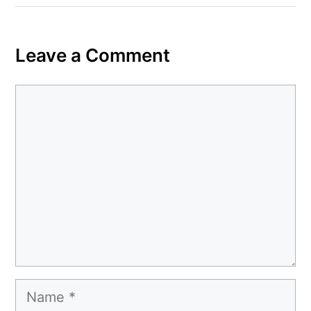
Leave a Comment
Comment
Name