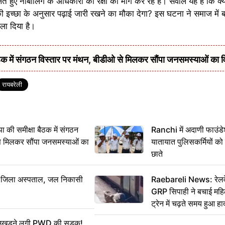
ेते हुए नाबालिग के अधिकारों की रक्षा की मांग कर रहे हैं। सवाल यह है कि 
इच्छा के अनुसार पढ़ाई जारी रखने का मौका देगा? इस घटना ने समाज में 
ं ला दिया है।
में संगठन विस्तार पर मंथन, बीडीओ से मिलकर सौंपा जनसमस्याओं का 
रायबरेली
 समीक्षा बैठक में संगठन
Ranchi में अदाणी फाउंड
से मिलकर सौंपा जनसमस्याओं का
यातायात पुलिसकर्मियों क
छाते
बा जिला अस्पताल, जल निकासी
Raebareli News: रेलवे 
GRP सिपाही ने बचाई मह
ट्रेन में चढ़ते समय हुआ 
CCTV में कैद
ं उखड़ने लगी PWD की सड़क!