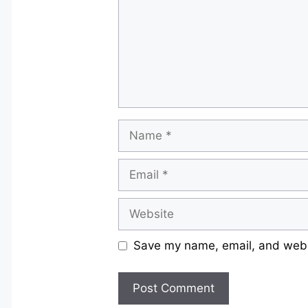
Name
Email
Website
Save my name, email, and websi