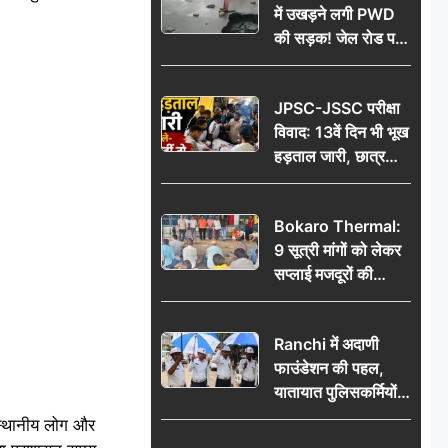
में उखड़ने लगी PWD
की सड़क! जेल रोड पर
गड्ढे ने खोली निर्माण
गुणवत्ता की पोल, जांच
JPSC-JSSC परीक्षा
की उठी मांग
विवाद: 13वें दिन भी भूख
हड़ताल जारी, छात्र
बोले- जांच नहीं तो
आंदोलन और होगा तेज
Bokaro Thermal:
9 सूत्री मांगों को लेकर
सप्लाई मजदूरों की
हुंकार, 12 अगस्त के
प्रदर्शन की रणनीति बनी
Ranchi में अदाणी
फाउंडेशन की पहल,
यातायात पुलिसकर्मियों
को वितरित किए गए छाते
स्थानीय लोग और