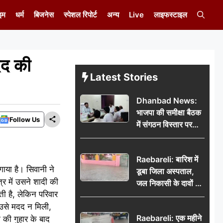
इम
धर्म
बिजनेस
स्पेशल रिपोर्ट
अन्य
Live
लाइफस्टाइल
दद की
Latest Stories
Dhanbad News:
भाजपा की समीक्षा बैठक
Follow Us
में संगठन विस्तार पर
मंथन, बीडीओ से
मिलकर सौंपा
Raebareli: बारिश में
जनसमस्याओं का विवरण
ाया है। सिवानी ने
डूबा जिला अस्पताल,
्र में उसने शादी की
जल निकासी के दावों की
ी है, लेकिन परिवार
खुली पोल
 उसे मदद न मिली,
Raebareli: एक महीने
 की गुहार के बाद