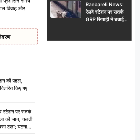
क्या प्रशासन समय
Raebareli News:
बाल विवाह और
रेलवे स्टेशन पर सतर्क
GRP सिपाही ने बचाई
महिला की जान, चलती
ट्रेन में चढ़ते समय हुआ
विवरण
हादसा टला; घटना
CCTV में कैद
ेशन की पहल,
ो वितरित किए गए
स्टेशन पर सतर्क
िला की जान, चलती
हादसा टला; घटना