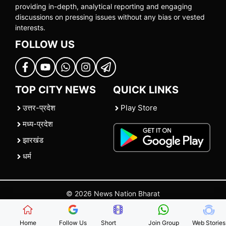
providing in-depth, analytical reporting and engaging
discussions on pressing issues without any bias or vested
interests.
FOLLOW US
TOP CITY NEWS
QUICK LINKS
उत्तर-प्रदेश
Play Store
मध्य-प्रदेश
झारखंड
धर्म
© 2026 News Nation Bharat
Home
|
About US
|
Contact Us
|
Policies
|
Terms and Conditions
Home
Follow Us
Short
Join Group
Web Stories