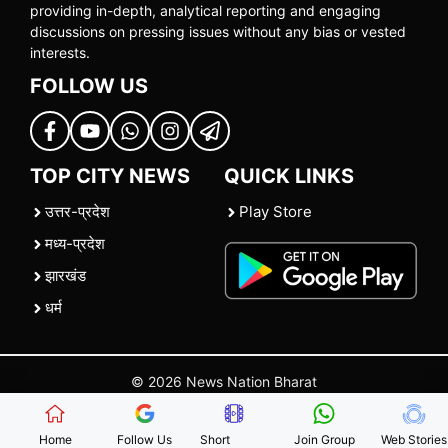
providing in-depth, analytical reporting and engaging
discussions on pressing issues without any bias or vested
interests.
FOLLOW US
TOP CITY NEWS
QUICK LINKS
उत्तर-प्रदेश
Play Store
मध्य-प्रदेश
झारखंड
धर्म
© 2026 News Nation Bharat
Home
|
About US
|
Contact Us
|
Policies
|
Terms and Conditions
Home
Follow Us
Short
Join Group
Web Stories