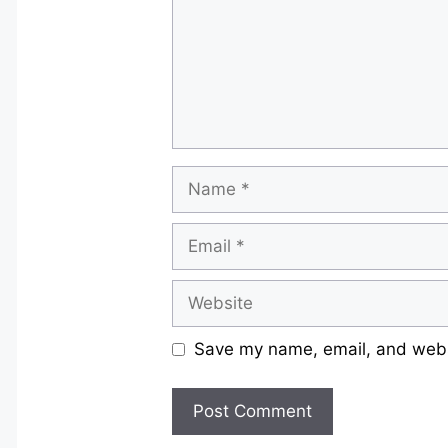
Name
Email
Website
Save my name, email, and websi