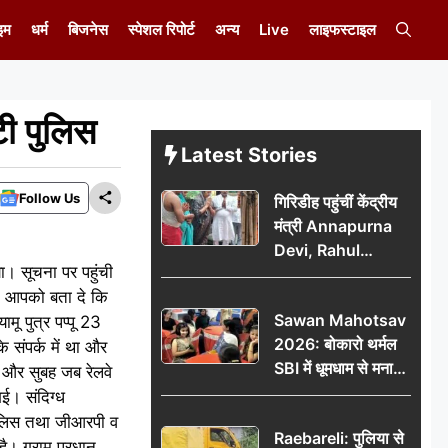
इम
धर्म
बिजनेस
स्पेशल रिपोर्ट
अन्य
Live
लाइफस्टाइल
टी पुलिस
Latest Stories
Follow Us
गिरिडीह पहुंचीं केंद्रीय
मंत्री Annapurna
Devi, Rahul
या। सूचना पर पहुंची
Gandhi पर साधा
है। आपको बता दे कि
निशाना; छात्रों के
Sawan Mahotsav
ामू पुत्र पप्पू 23
आंदोलन को लेकर
2026: बोकारो थर्मल
सरकार पर हमला
 संपर्क में था और
SBI में धूमधाम से मना
 और सुबह जब रेलवे
सावन महोत्सव
ई। संदिग्ध
 पुलिस तथा जीआरपी व
Raebareli: पुलिया से
है। ग्राम प्रधान