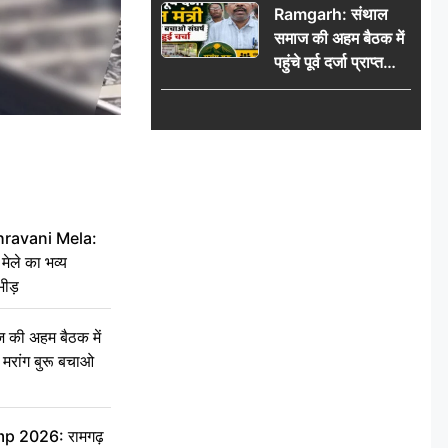
Ramgarh: संथाल
की भीड़
समाज की अहम बैठक में
पहुंचे पूर्व दर्जा प्राप्त
मंत्री, मरांग बुरू बचाओ
संघर्ष पर हुई चर्चा
hravani Mela:
 मेले का भव्य
भीड़
की अहम बैठक में
्री, मरांग बुरू बचाओ
 2026: रामगढ़