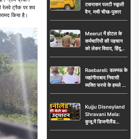
टकराकर पलटी स्कूली
 रेलवे ट्रैक पर शव
वैन, मची चीख-पुकार
बरामद किया है।
Meerut में होटल के
कर्मचारियों की पहचान
को लेकर विवाद, हिंदू
सुरक्षा संगठन ने उठाए
सवाल; प्रशासन से जांच
Raebareli: डलमऊ के
की मांग
जहांगीराबाद निवासी
व्यक्ति फरसे के हमले में
घायल थाने में शिकायत
पर दरोगा ने मांगे 10
Kujju Disneyland
हजार’, रकम न देने पर
Shravani Mela:
कार्रवाई ठंडी!
कुजू में डिजनीलैंड
श्रावणी मेले का भव्य
उद्घाटन, उमड़ी लोगों