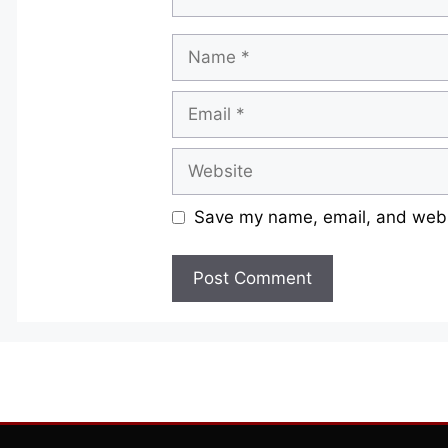
Name
Email
Website
Save my name, email, and websi