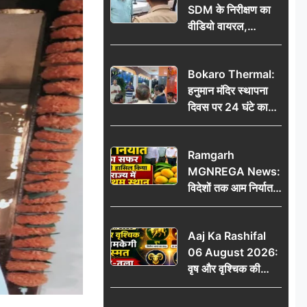
SDM के निरीक्षण का
वीडियो वायरल,
प्रशासनिक सक्रियता
या सुर्खियां बटोरने की
Bokaro Thermal:
कवायद?
हनुमान मंदिर स्थापना
दिवस पर 24 घंटे का
अखंड हरि कीर्तन,
भक्तिमय हुआ बोकारो
Ramgarh
थर्मल
MGNREGA News:
विदेशों तक आम निर्यात
का सफर, जिले ने
हासिल किया राज्य में
Aaj Ka Rashifal
प्रथम स्थान
06 August 2026:
वृष और वृश्चिक की
चमकेगी किस्मत, मेष-
तुला रहें सावधान