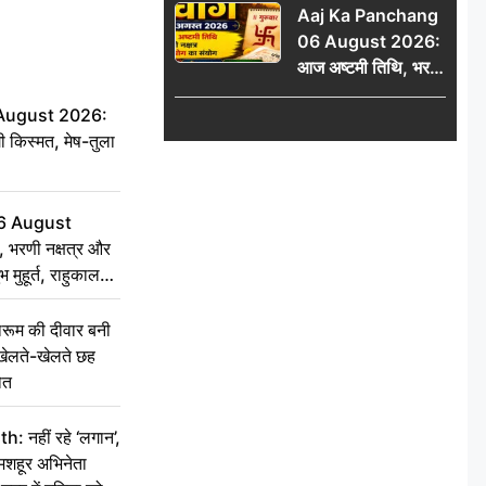
Aaj Ka Panchang
06 August 2026:
आज अष्टमी तिथि, भरणी
नक्षत्र और गंड योग का
 August 2026:
संयोग, जानें शुभ मुहूर्त,
ी किस्मत, मेष-तुला
राहुकाल और दिनभर का
पंचांग
6 August
 भरणी नक्षत्र और
 मुहूर्त, राहुकाल
ूम की दीवार बनी
खेलते-खेलते छह
ौत
नहीं रहे ‘लगान’,
मशहूर अभिनेता