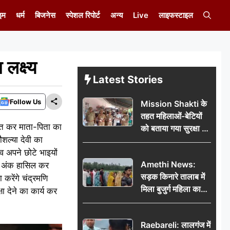
इम
धर्म
बिजनेस
स्पेशल रिपोर्ट
अन्य
Live
लाइफस्टाइल
लक्ष्य
Latest Stories
Follow Us
Mission Shakti के
तहत महिलाओं-बेटियों
प्त कर माता-पिता का
को बताया गया सुरक्षा के
शल्या देवी का
अधिकार
दव अपने छोटे भाइयों
Amethi News:
1% अंक हासिल कर
सड़क किनारे तालाब में
करेंगे चंद्रमणि
मिला बुजुर्ग महिला का
षा देने का कार्य कर
शव, संदिग्ध परिस्थितियों
में मौत से फैली सनसनी
Raebareli: लालगंज में