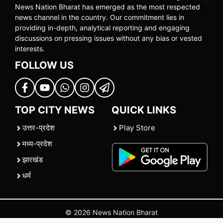
News Nation Bharat has emerged as the most respected
news channel in the country. Our commitment lies in
providing in-depth, analytical reporting and engaging
discussions on pressing issues without any bias or vested
interests.
FOLLOW US
TOP CITY NEWS
QUICK LINKS
उत्तर-प्रदेश
Play Store
मध्य-प्रदेश
झारखंड
धर्म
© 2026 News Nation Bharat
Home
|
About US
|
Contact Us
|
Policies
|
Terms and Conditions